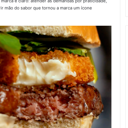
a marca é claro: atender às demandas por praticidade,
rir mão do sabor que tornou a marca um ícone