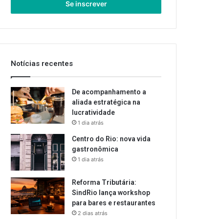
endereço
de
email
Notícias recentes
De acompanhamento a
aliada estratégica na
lucratividade
1 dia atrás
Centro do Rio: nova vida
gastronômica
1 dia atrás
Reforma Tributária:
SindRio lança workshop
para bares e restaurantes
2 dias atrás