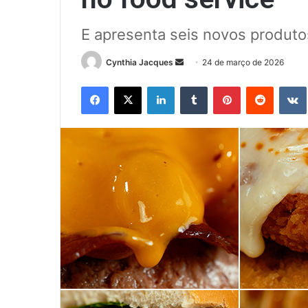
E apresenta seis novos produtos
Mande
Cynthia Jacques
24 de março de 2026
um
Facebook
X
Linkedin
Tumblr
Pinterest
Reddit
e-
mail