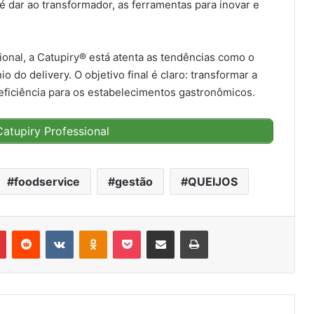
é dar ao transformador, as ferramentas para inovar e
onal, a Catupiry® está atenta as tendências como o
o do delivery. O objetivo final é claro: transformar a
 eficiência para os estabelecimentos gastronômicos.
atupiry Professional
foodservice
gestão
QUEIJOS
r
Pinterest
Reddit
VK
OK
Pocket
Compartilhar via e-mail
Imprimir