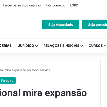
Parceiros Institucionais
Fale conosco
LGPD
Seja Associado
Seja parcei
CERIAS
JURÍDICO
RELAÇÕES SINDICAIS
CURSOS
nal mira expansão no food service
l Parceiro
ional mira expansão