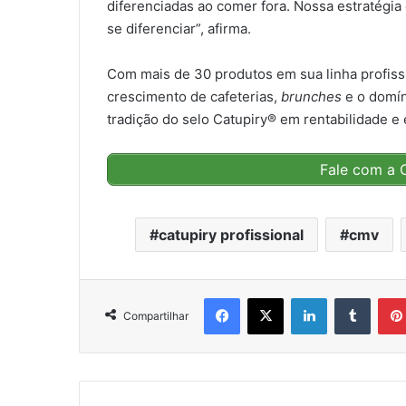
diferenciadas ao comer fora. Nossa estratégia 
se diferenciar”, afirma.
Com mais de 30 produtos em sua linha profissi
crescimento de cafeterias,
brunches
e o domíni
tradição do selo Catupiry® em rentabilidade e
Fale com a C
catupiry profissional
cmv
Facebook
X
Linkedin
Tumbl
Compartilhar