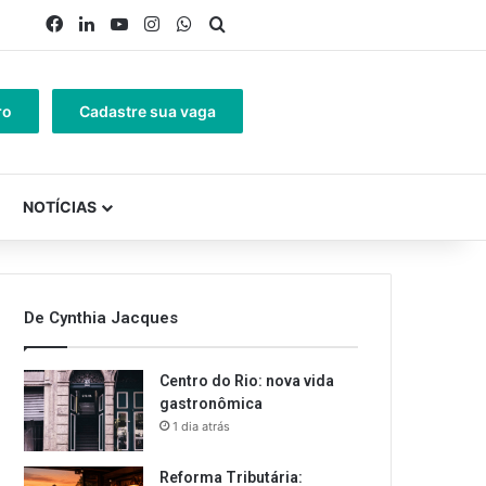
Facebook
Linkedin
YouTube
Instagram
WhatsApp
Procurar por
ro
Cadastre sua vaga
NOTÍCIAS
De Cynthia Jacques
Centro do Rio: nova vida
gastronômica
1 dia atrás
Reforma Tributária: