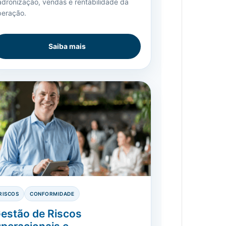
adronização, vendas e rentabilidade da
peração.
Saiba mais
RISCOS
CONFORMIDADE
estão de Riscos