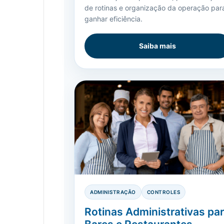
de rotinas e organização da operação par
ganhar eficiência.
Saiba mais
ADMINISTRAÇÃO
CONTROLES
Rotinas Administrativas pa