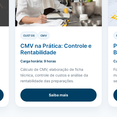
CUSTOS
CMV
CMV na Prática: Controle e
P
Rentabilidade
B
Carga horária: 9 horas
Ca
Cálculo de CMV, elaboração de ficha
Fo
técnica, controle de custos e análise da
m
rentabilidade das preparações.
s
Saiba mais