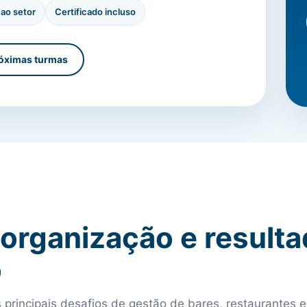
ao setor
Certificado incluso
róximas turmas
 organização e result
o
s principais desafios de gestão de bares, restaurantes e