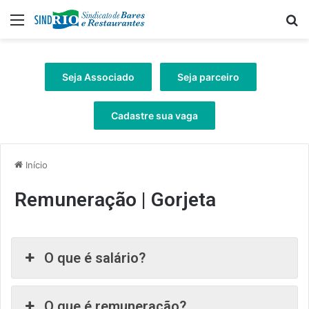
Menu
Pr
Seja Associado
Seja parceiro
Cadastre sua vaga
Início
Remuneração | Gorjeta
O que é salário?
O que é remuneração?