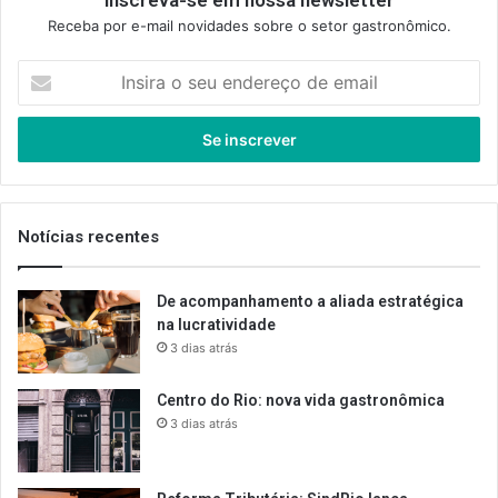
Inscreva-se em nossa newsletter
Receba por e-mail novidades sobre o setor gastronômico.
Insira
o
seu
endereço
de
email
Notícias recentes
De acompanhamento a aliada estratégica
na lucratividade
3 dias atrás
Centro do Rio: nova vida gastronômica
3 dias atrás