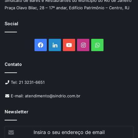
Sindicato de Bares e Restaurantes do Município do Rio de Janeiro
Praça Olavo Bilac, 28 – 17º andar, Edifício Patrimônio – Centro, RJ
Social
Facebook
Linkedin
YouTube
Instagram
WhatsApp
Contato
Tel: 21 3231-6651
E-mail: atendimento@sindrio.com.br
Newsletter
Insira
o