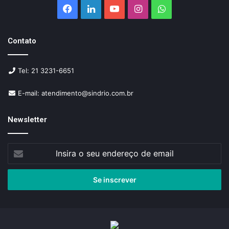
Facebook
Linkedin
YouTube
Instagram
WhatsApp
Contato
Tel: 21 3231-6651
E-mail: atendimento@sindrio.com.br
Newsletter
Insira
o
seu
endereço
de
email