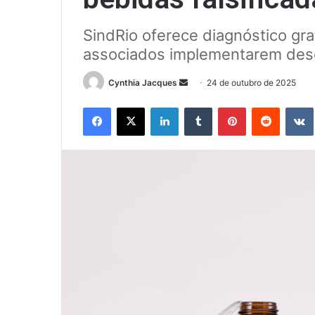
SindRio oferece diagnóstico gra
associados implementarem desc
Mande
Cynthia Jacques
24 de outubro de 2025
um
Facebook
X
Linkedin
Tumblr
Pinterest
Reddit
e-
mail