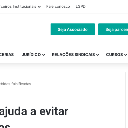
rceiros Institucionais
Fale conosco
LGPD
Seja Associado
Seja parcei
CERIAS
JURÍDICO
RELAÇÕES SINDICAIS
CURSOS
ebidas falsificadas
ajuda a evitar
das