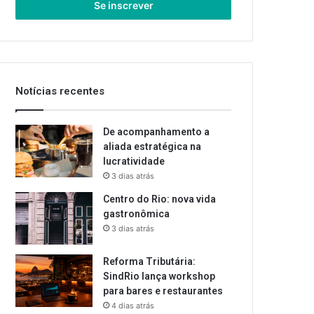
endereço
de
email
Notícias recentes
De acompanhamento a
aliada estratégica na
lucratividade
3 dias atrás
Centro do Rio: nova vida
gastronômica
3 dias atrás
Reforma Tributária:
SindRio lança workshop
para bares e restaurantes
4 dias atrás