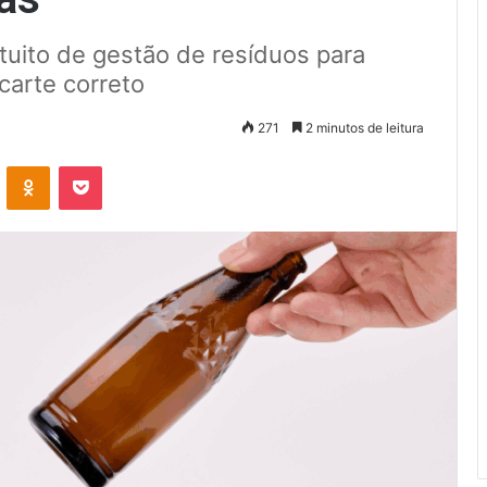
tuito de gestão de resíduos para
arte correto
271
2 minutos de leitura
VK
OK
Pocket