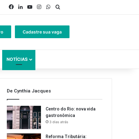
Facebook
Linkedin
YouTube
Instagram
WhatsApp
Procurar por
ro
Cadastre sua vaga
NOTÍCIAS
De Cynthia Jacques
Centro do Rio: nova vida
gastronômica
3 dias atrás
Reforma Tributária: