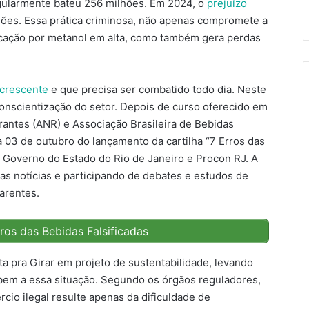
regularmente bateu 256 milhões. Em 2024, o
prejuízo
ões. Essa prática criminosa, não apenas compromete a
cação por metanol em alta, como também gera perdas
 crescente
e que precisa ser combatido todo dia. Neste
onscientização do setor. Depois de curso oferecido em
rantes (ANR) e Associação Brasileira de Bebidas
a 03 de outubro do lançamento da cartilha “7 Erros das
 Governo do Estado do Rio de Janeiro e Procon RJ. A
as notícias e participando de debates e estudos de
arentes.
rros das Bebidas Falsificadas
ta pra Girar em projeto de sustentabilidade, levando
bem a essa situação. Segundo os órgãos reguladores,
io ilegal resulte apenas da dificuldade de