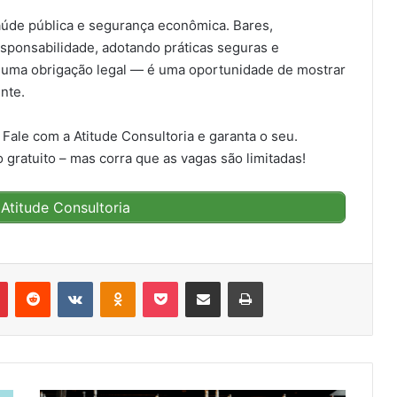
aúde pública e segurança econômica. Bares,
esponsabilidade, adotando práticas seguras e
as uma obrigação legal — é uma oportunidade de mostrar
nte.
Fale com a Atitude Consultoria e garanta o seu.
gratuito – mas corra que as vagas são limitadas!
Atitude Consultoria
r
Pinterest
Reddit
VK
OK
Pocket
Compartilhar via e-mail
Imprimir