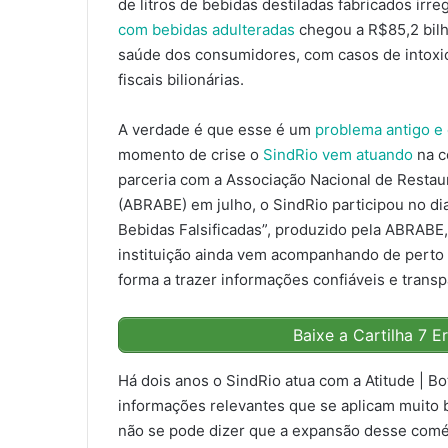
de litros de bebidas destiladas fabricados ir
com bebidas adulteradas
chegou a R$85,2 bilh
saúde dos consumidores, com casos de intoxi
fiscais bilionárias.
A verdade é que esse é um
problema antigo e
momento de crise o
SindRio vem atuando
na c
parceria com a Associação Nacional de Restau
(ABRABE) em julho, o SindRio participou no di
Bebidas Falsificadas”, produzido pela ABRABE,
instituição ainda vem acompanhando de perto 
forma a trazer informações confiáveis e transp
Baixe a Cartilha 7 E
Há dois anos o SindRio atua com a Atitude | Bo
informações relevantes que se aplicam muito 
não se pode dizer que a expansão desse comérc