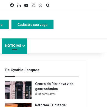
Facebook
Linkedin
YouTube
Instagram
WhatsApp
Procurar por
ro
Cadastre sua vaga
NOTÍCIAS
De Cynthia Jacques
Centro do Rio: nova vida
gastronômica
19 horas atrás
Reforma Tributária: