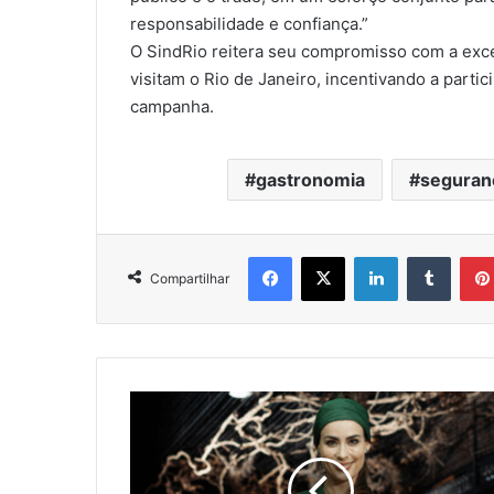
responsabilidade e confiança.”
O SindRio reitera seu compromisso com a exc
visitam o Rio de Janeiro, incentivando a parti
campanha.
gastronomia
seguranç
Facebook
X
Linkedin
Tumbl
Compartilhar
Heaven
Delhaye
e
a
expansão