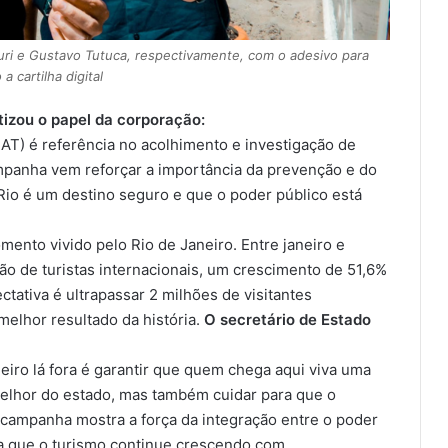
 Curi e Gustavo Tutuca, respectivamente, com o adesivo para
a cartilha digital
fatizou o papel da corporação:
AT) é referência no acolhimento e investigação de
mpanha vem reforçar a importância da prevenção e do
 Rio é um destino seguro e que o poder público está
ento vivido pelo Rio de Janeiro. Entre janeiro e
o de turistas internacionais, um crescimento de 51,6%
ativa é ultrapassar 2 milhões de visitantes
melhor resultado da história.
O secretário de Estado
iro lá fora é garantir que quem chega aqui viva uma
melhor do estado, mas também cuidar para que o
a campanha mostra a força da integração entre o poder
ra que o turismo continue crescendo com