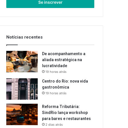
endereço
de
email
Notícias recentes
De acompanhamento a
aliada estratégica na
lucratividade
19 horas atrás
Centro do Rio: nova vida
gastronômica
19 horas atrás
Reforma Tributária:
SindRio lança workshop
para bares e restaurantes
2 dias atrás