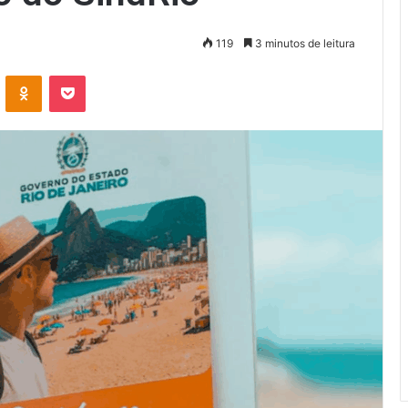
119
3 minutos de leitura
VK
OK
Pocket