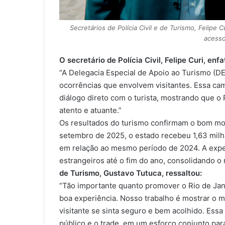
Secretários de Polícia Civil e de Turismo, Felipe
acesso 
O secretário de Polícia Civil, Felipe Curi, en
“A Delegacia Especial de Apoio ao Turismo (DE
ocorrências que envolvem visitantes. Essa ca
diálogo direto com o turista, mostrando que o
atento e atuante.”
Os resultados do turismo confirmam o bom mom
setembro de 2025, o estado recebeu 1,63 milhã
em relação ao mesmo período de 2024. A expect
estrangeiros até o fim do ano, consolidando o 
de Turismo, Gustavo Tutuca, ressaltou:
“Tão importante quanto promover o Rio de Jane
boa experiência. Nosso trabalho é mostrar o 
visitante se sinta seguro e bem acolhido. Ess
público e o trade, em um esforço conjunto pa