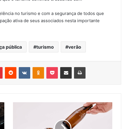
elência no turismo e com a segurança de todos que
cipação ativa de seus associados nesta importante
a pública
turismo
verão
r
Pinterest
Reddit
VK
OK
Pocket
Compartilhar via e-mail
Imprimir
Logística
reversa
ajuda
a
evitar