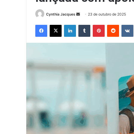
Mande
Cynthia Jacques
23 de outubro de 2025
um
Facebook
X
Linkedin
Tumblr
Pinterest
Reddit
e-
mail