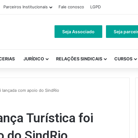
Parceiros Institucionais
Fale conosco
LGPD
Seja Associado
Seja parcei
CERIAS
JURÍDICO
RELAÇÕES SINDICAIS
CURSOS
oi lançada com apoio do SindRio
nça Turística foi
o do SindRio