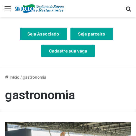
Menu
Pr
Seja Associado
Seja parceiro
Cadastre sua vaga
Início
/
gastronomia
gastronomia