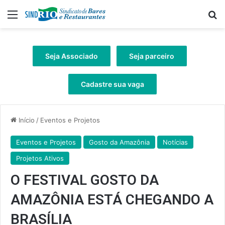
Menu
Pr
Seja Associado
Seja parceiro
Cadastre sua vaga
Início
/
Eventos e Projetos
Eventos e Projetos
Gosto da Amazônia
Notícias
Projetos Ativos
O FESTIVAL GOSTO DA
AMAZÔNIA ESTÁ CHEGANDO A
BRASÍLIA