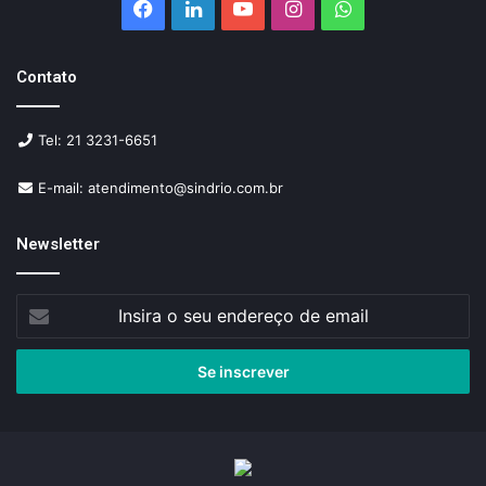
Facebook
Linkedin
YouTube
Instagram
WhatsApp
Contato
Tel: 21 3231-6651
E-mail: atendimento@sindrio.com.br
Newsletter
Insira
o
seu
endereço
de
email