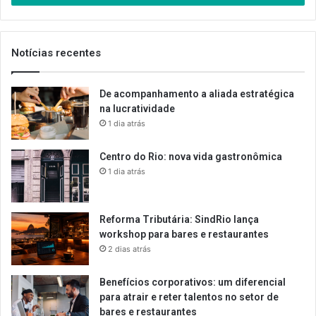
de
email
Notícias recentes
De acompanhamento a aliada estratégica
na lucratividade
1 dia atrás
Centro do Rio: nova vida gastronômica
1 dia atrás
Reforma Tributária: SindRio lança
workshop para bares e restaurantes
2 dias atrás
Benefícios corporativos: um diferencial
para atrair e reter talentos no setor de
bares e restaurantes