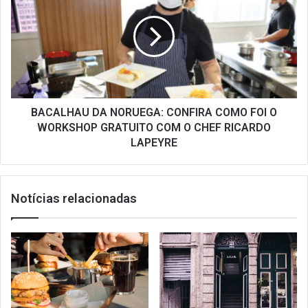
NORUEGA:
CONFIRA
COMO
FOI
O
WORKSHOP
GRATUITO
COM
BACALHAU DA NORUEGA: CONFIRA COMO FOI O
O
WORKSHOP GRATUITO COM O CHEF RICARDO
CHEF
LAPEYRE
RICARDO
LAPEYRE
Notícias relacionadas