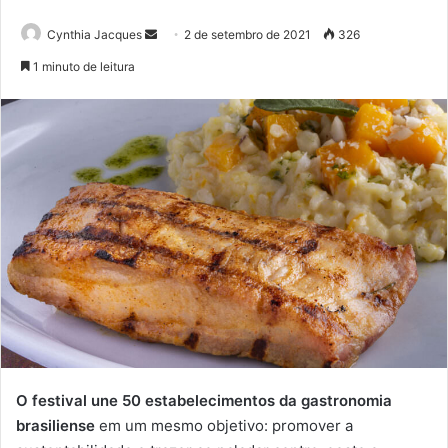
Mande
Cynthia Jacques
2 de setembro de 2021
326
um
1 minuto de leitura
e-
mail
O festival une 50 estabelecimentos da gastronomia
brasiliense
em um mesmo objetivo: promover a