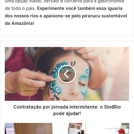
uma opção viável, versátil e lucrativa para a gastronomia
de todo o país.
Experimente você também essa iguaria
dos nossos rios e apaixone-se pelo pirarucu sustentável
da Amazônia!
Contratação
por
jornada
intermitente:
o
SindRio
pode
ajudar!
Contratação por jornada intermitente: o SindRio
pode ajudar!
BACALHAU
DA