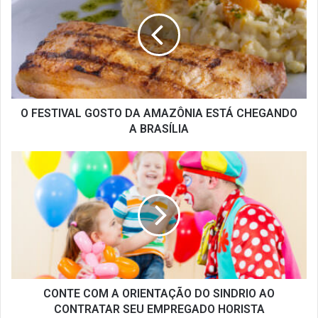
GOSTO
DA
AMAZÔNIA
ESTÁ
CHEGANDO
A
BRASÍLIA
O FESTIVAL GOSTO DA AMAZÔNIA ESTÁ CHEGANDO
A BRASÍLIA
CONTE
COM
A
ORIENTAÇÃO
DO
SINDRIO
AO
CONTRATAR
SEU
EMPREGADO
CONTE COM A ORIENTAÇÃO DO SINDRIO AO
HORISTA
CONTRATAR SEU EMPREGADO HORISTA