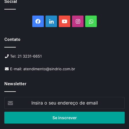
Social
Facebook
Linkedin
YouTube
Instagram
WhatsApp
Contato
Tel: 21 3231-6651
E-mail: atendimento@sindrio.com.br
Newsletter
Insira
o
seu
endereço
de