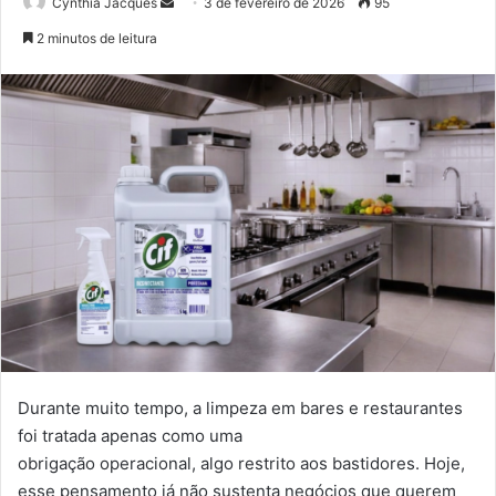
Mande
Cynthia Jacques
3 de fevereiro de 2026
95
um
2 minutos de leitura
e-
mail
Durante muito tempo, a limpeza em bares e restaurantes
foi tratada apenas como uma
obrigação
operacional,
algo
restrito
aos
bastidores.
Hoje,
esse
pensamento
já
não
sustenta negócios que querem