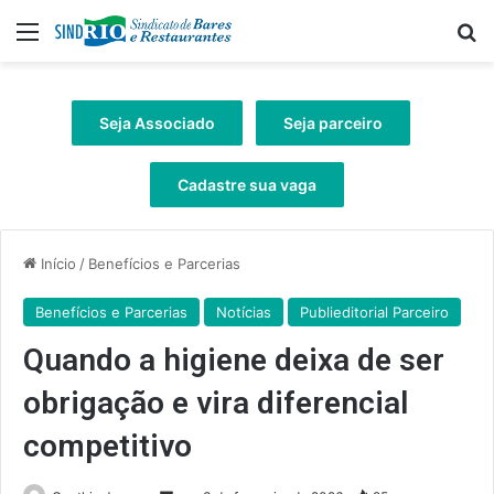
Menu
Pr
Seja Associado
Seja parceiro
Cadastre sua vaga
Início
/
Benefícios e Parcerias
Benefícios e Parcerias
Notícias
Publieditorial Parceiro
Quando a higiene deixa de ser
obrigação e vira diferencial
competitivo