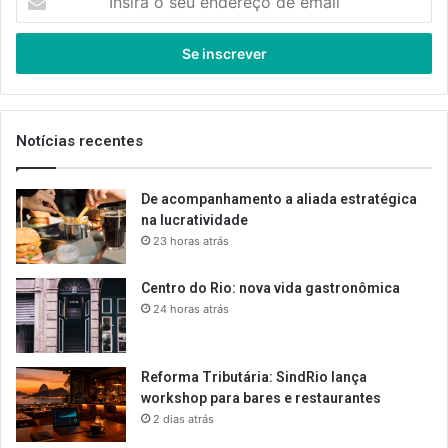
o
seu
endereço
de
email
Notícias recentes
De acompanhamento a aliada estratégica
na lucratividade
23 horas atrás
Centro do Rio: nova vida gastronômica
24 horas atrás
Reforma Tributária: SindRio lança
workshop para bares e restaurantes
2 dias atrás