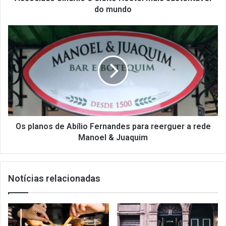
do mundo
Os
planos
de
Abílio
Fernandes
para
reerguer
a
rede
Manoel
Os planos de Abílio Fernandes para reerguer a rede
&
Manoel & Juaquim
Juaquim
Notícias relacionadas