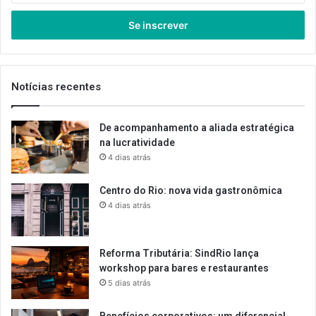
seu
endereço
de
email
Notícias recentes
De acompanhamento a aliada estratégica
na lucratividade
4 dias atrás
Centro do Rio: nova vida gastronômica
4 dias atrás
Reforma Tributária: SindRio lança
workshop para bares e restaurantes
5 dias atrás