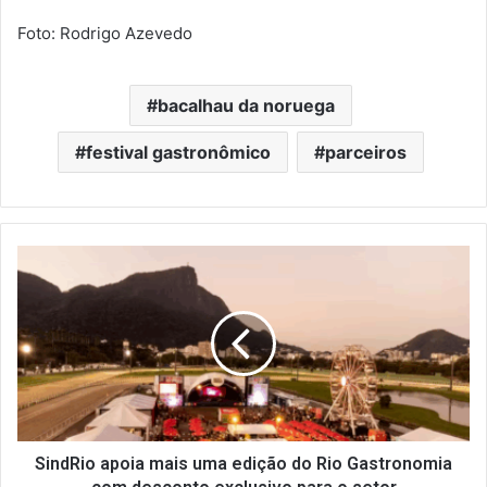
Foto: Rodrigo Azevedo
bacalhau da noruega
festival gastronômico
parceiros
SindRio
apoia
mais
uma
edição
do
Rio
Gastronomia
com
desconto
SindRio apoia mais uma edição do Rio Gastronomia
exclusivo