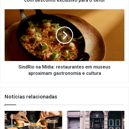
com desconto exclusivo para o setor
para
o
SindRio
setor
na
Mídia:
restaurantes
em
museus
aproximam
gastronomia
e
cultura
SindRio na Mídia: restaurantes em museus
aproximam gastronomia e cultura
Notícias relacionadas