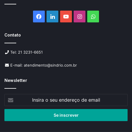
Facebook
Linkedin
YouTube
Instagram
WhatsApp
Contato
Tel: 21 3231-6651
E-mail: atendimento@sindrio.com.br
Newsletter
Insira
o
seu
endereço
de
email