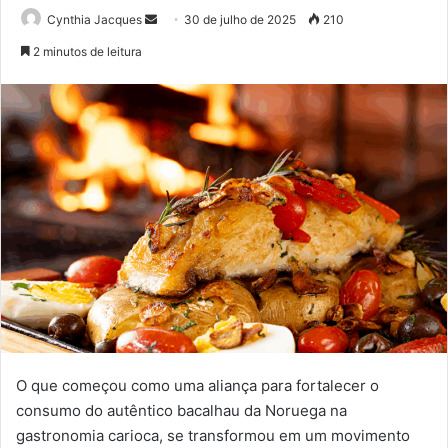
Mande
Cynthia Jacques
30 de julho de 2025
210
um
2 minutos de leitura
e-
mail
O que começou como uma aliança para fortalecer o
consumo do autêntico bacalhau da Noruega na
gastronomia carioca, se transformou em um movimento