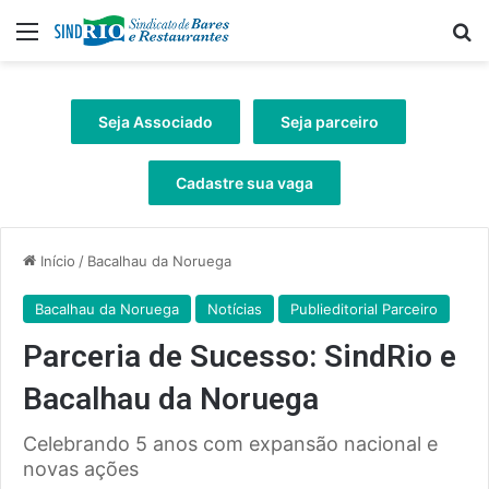
Menu
Pr
Seja Associado
Seja parceiro
Cadastre sua vaga
Início
/
Bacalhau da Noruega
Bacalhau da Noruega
Notícias
Publieditorial Parceiro
Parceria de Sucesso: SindRio e
Bacalhau da Noruega
Celebrando 5 anos com expansão nacional e
novas ações