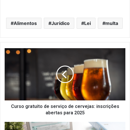
Alimentos
Jurídico
Lei
multa
Curso
gratuito
de
serviço
de
cervejas:
inscrições
abertas
para
2025
Curso gratuito de serviço de cervejas: inscrições
abertas para 2025
5