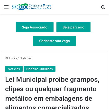
Menu
Pr
Seja Associado
Seja parceiro
Cadastre sua vaga
Início
/
Notícias
Notícias
Notícias Jurídicas
Lei Municipal proíbe grampos,
clipes ou qualquer fragmento
metálico em embalagens de
alimentos comercializados