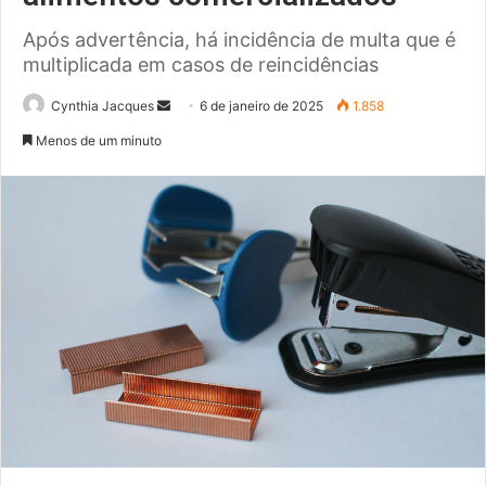
Após advertência, há incidência de multa que é
multiplicada em casos de reincidências
Mande
Cynthia Jacques
6 de janeiro de 2025
1.858
um
Menos de um minuto
e-
mail