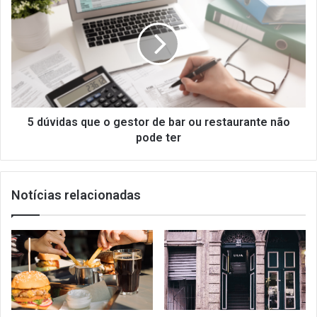
dúvidas
que
o
gestor
de
bar
ou
restaurante
não
5 dúvidas que o gestor de bar ou restaurante não
pode
pode ter
ter
Notícias relacionadas