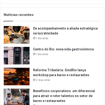
email
Notícias recentes
De acompanhamento a aliada estratégica
na lucratividade
1 dia atrás
Centro do Rio: nova vida gastronômica
1 dia atrás
Reforma Tributária: SindRio lança
workshop para bares e restaurantes
2 dias atrás
Benefícios corporativos: um diferencial
para atrair e reter talentos no setor de
bares e restaurantes