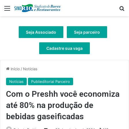
Menu
Pr
Seja Associado
Seja parceiro
Cadastre sua vaga
Início
/
Notícias
Notícias
Publieditorial Parceiro
Com o Preshh você economiza
até 80% na produção de
bebidas gaseificadas