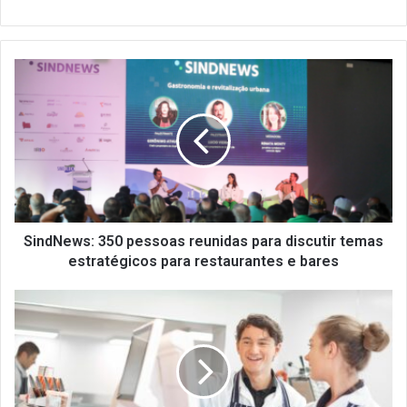
SindNews:
350
pessoas
reunidas
para
discutir
temas
estratégicos
para
restaurantes
SindNews: 350 pessoas reunidas para discutir temas
e
estratégicos para restaurantes e bares
bares
Contrato
de
trabalho
com
menor
aprendiz: