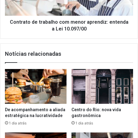
entenda
a
Lei
10.097/00
Contrato de trabalho com menor aprendiz: entenda
a Lei 10.097/00
Notícias relacionadas
De acompanhamento a aliada
Centro do Rio: nova vida
estratégica na lucratividade
gastronômica
1 dia atrás
1 dia atrás