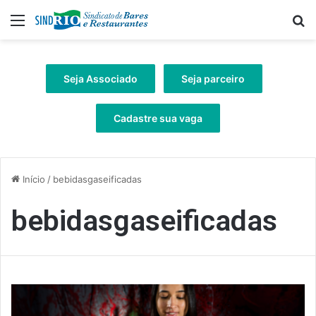
Menu
Pr
Seja Associado
Seja parceiro
Cadastre sua vaga
Início
/
bebidasgaseificadas
bebidasgaseificadas