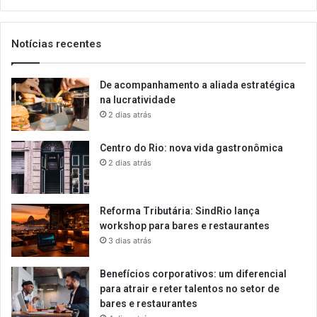
email
Notícias recentes
De acompanhamento a aliada estratégica
na lucratividade
2 dias atrás
Centro do Rio: nova vida gastronômica
2 dias atrás
Reforma Tributária: SindRio lança
workshop para bares e restaurantes
3 dias atrás
Benefícios corporativos: um diferencial
para atrair e reter talentos no setor de
bares e restaurantes