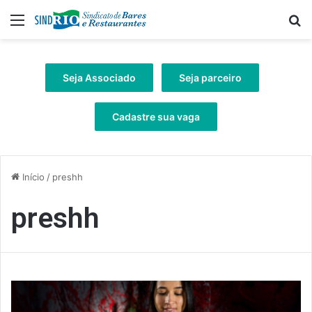
Menu
Pr
Seja Associado
Seja parceiro
Cadastre sua vaga
Início
/
preshh
preshh