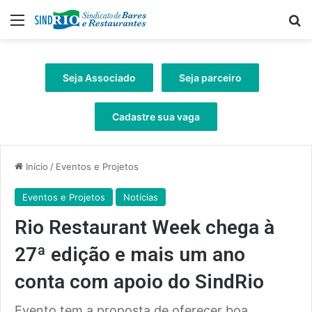
Menu
Pr
Seja Associado
Seja parceiro
Cadastre sua vaga
Início
/
Eventos e Projetos
Eventos e Projetos
Notícias
Rio Restaurant Week chega à
27ª edição e mais um ano
conta com apoio do SindRio
Evento tem a proposta de oferecer boa