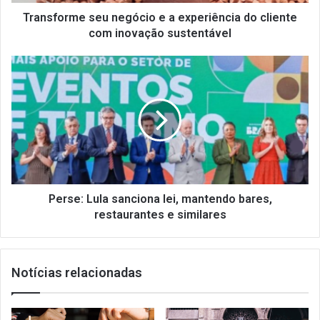
com
inovação
Transforme seu negócio e a experiência do cliente
sustentável
com inovação sustentável
Perse:
Lula
sanciona
lei,
mantendo
bares,
restaurantes
e
similares
Perse: Lula sanciona lei, mantendo bares,
restaurantes e similares
Notícias relacionadas