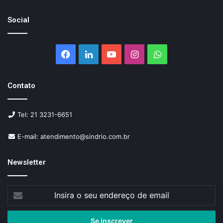
Social
Facebook
Linkedin
YouTube
Instagram
WhatsApp
Contato
Tel: 21 3231-6651
E-mail: atendimento@sindrio.com.br
Newsletter
Insira
o
seu
endereço