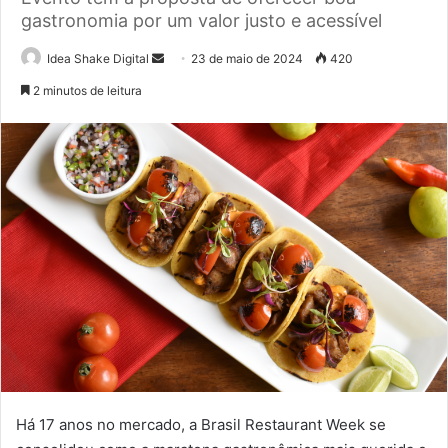
gastronomia por um valor justo e acessível
Mande
Idea Shake Digital
23 de maio de 2024
420
um
2 minutos de leitura
e-
mail
Há 17 anos no mercado, a Brasil Restaurant Week se