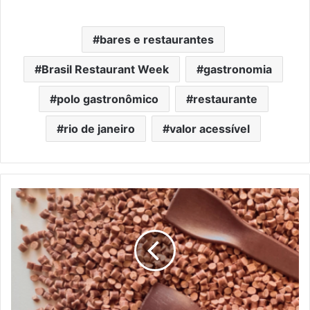
bares e restaurantes
Brasil Restaurant Week
gastronomia
polo gastronômico
restaurante
rio de janeiro
valor acessível
Transforme
seu
negócio
e
a
experiência
do
cliente