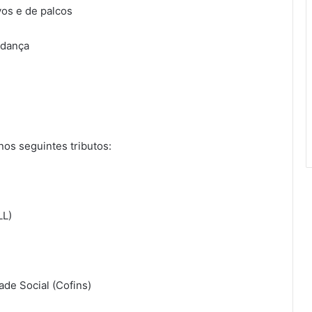
vos e de palcos
 dança
nos seguintes tributos:
LL)
de Social (Cofins)