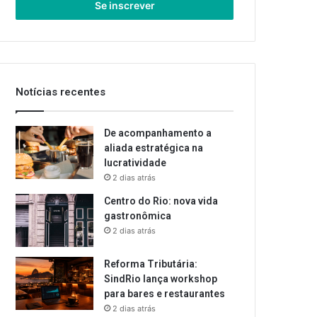
endereço
de
email
Notícias recentes
De acompanhamento a
aliada estratégica na
lucratividade
2 dias atrás
Centro do Rio: nova vida
gastronômica
2 dias atrás
Reforma Tributária:
SindRio lança workshop
para bares e restaurantes
2 dias atrás