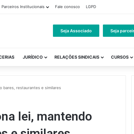
Parceiros Institucionais
Fale conosco
LGPD
Seja Associado
Seja parcei
CERIAS
JURÍDICO
RELAÇÕES SINDICAIS
CURSOS
o bares, restaurantes e similares
ona lei, mantendo
s e similares