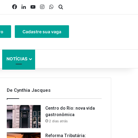
Facebook
Linkedin
YouTube
Instagram
WhatsApp
Procurar por
ro
Cadastre sua vaga
NOTÍCIAS
De Cynthia Jacques
Centro do Rio: nova vida
gastronômica
2 dias atrás
Reforma Tributária: