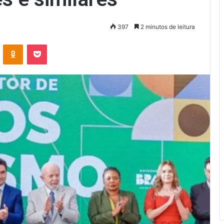
397
2 minutos de leitura
VK
OK
Pocket