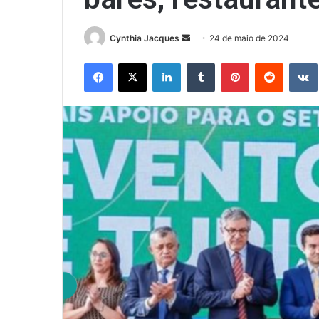
Mande
Cynthia Jacques
24 de maio de 2024
um
Facebook
X
Linkedin
Tumblr
Pinterest
Reddit
e-
mail