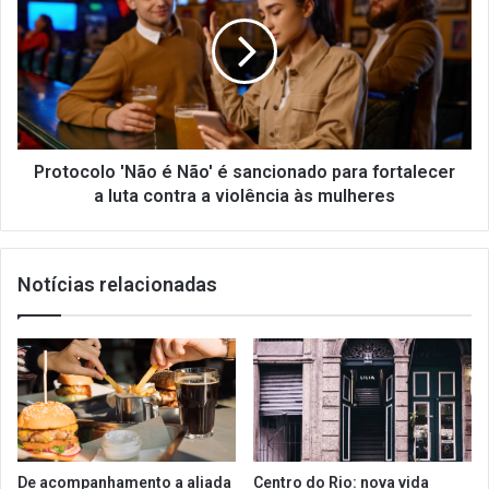
é
Não'
é
sancionado
para
fortalecer
a
luta
Protocolo 'Não é Não' é sancionado para fortalecer
contra
a luta contra a violência às mulheres
a
violência
às
Notícias relacionadas
mulheres
De acompanhamento a aliada
Centro do Rio: nova vida