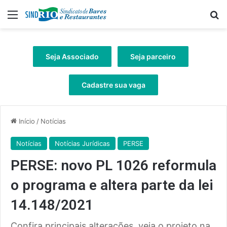
Menu
Pr
Seja Associado
Seja parceiro
Cadastre sua vaga
Início
/
Notícias
Notícias
Notícias Jurídicas
PERSE
PERSE: novo PL 1026 reformula
o programa e altera parte da lei
14.148/2021
Confira principais alterações, veja o projeto na