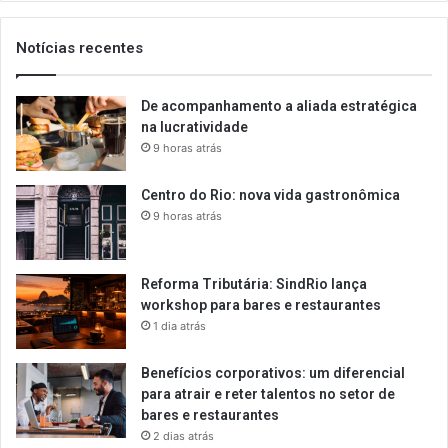
email
Notícias recentes
De acompanhamento a aliada estratégica
na lucratividade
9 horas atrás
Centro do Rio: nova vida gastronômica
9 horas atrás
Reforma Tributária: SindRio lança
workshop para bares e restaurantes
1 dia atrás
Benefícios corporativos: um diferencial
para atrair e reter talentos no setor de
bares e restaurantes
2 dias atrás