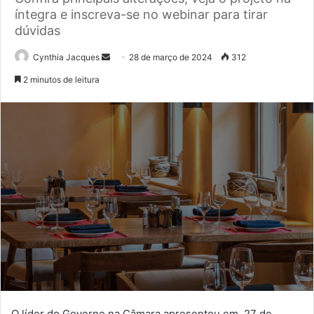
íntegra e inscreva-se no webinar para tirar
dúvidas
Mande
Cynthia Jacques
28 de março de 2024
312
um
2 minutos de leitura
e-
mail
O líder do Governo na Câmara apresentou em, 27 de