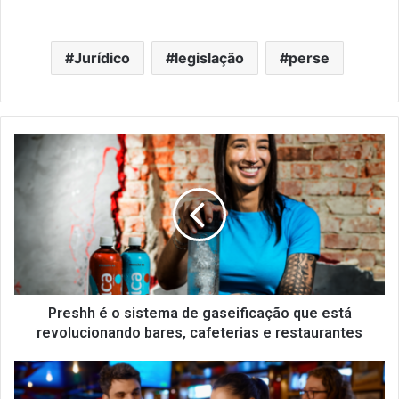
Jurídico
legislação
perse
Preshh
é
o
sistema
de
gaseificação
que
está
revolucionando
bares,
Preshh é o sistema de gaseificação que está
cafeterias
revolucionando bares, cafeterias e restaurantes
e
restaurantes
Protocolo
'Não