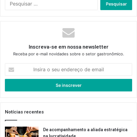
Pesquisar
por:
Inscreva-se em nossa newsletter
Receba por e-mail novidades sobre o setor gastronômico.
Insira
o
seu
endereço
de
email
Notícias recentes
De acompanhamento a aliada estratégica
na lucratividade