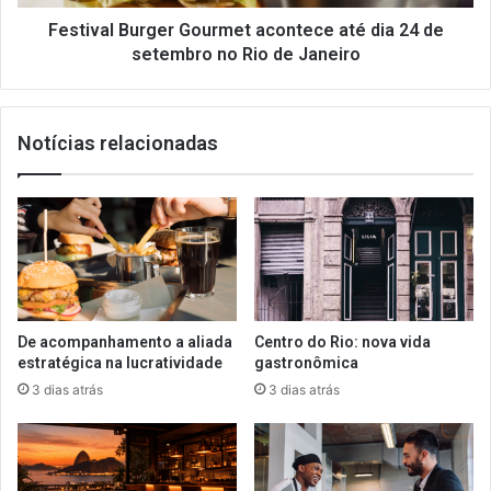
setembro
no
Festival Burger Gourmet acontece até dia 24 de
Rio
setembro no Rio de Janeiro
de
Janeiro
Notícias relacionadas
De acompanhamento a aliada
Centro do Rio: nova vida
estratégica na lucratividade
gastronômica
3 dias atrás
3 dias atrás