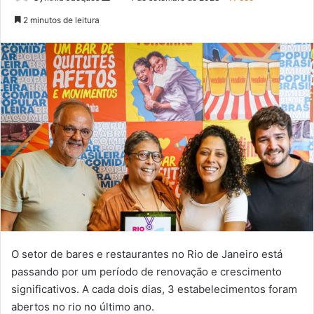
um
2 minutos de leitura
e-
mail
O setor de bares e restaurantes no Rio de Janeiro está
passando por um período de renovação e crescimento
significativos. A cada dois dias, 3 estabelecimentos foram
abertos no rio no último ano.