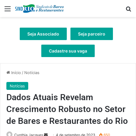
Menu
Pr
Seja Associado
Seja parceiro
Cadastre sua vaga
Início
/
Notícias
Notícias
Dados Atuais Revelam
Crescimento Robusto no Setor
de Bares e Restaurantes do Rio
Mande
Cynthia Jacques
4 de setembro de 2023
650