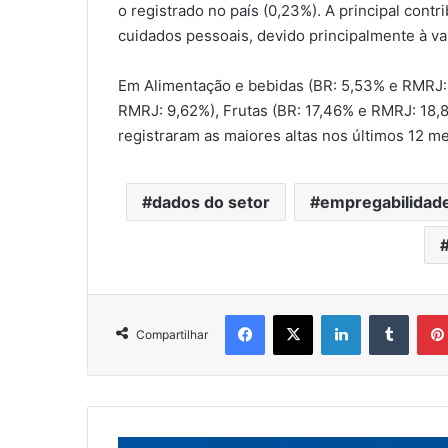
o registrado no país (0,23%). A principal cont
cuidados pessoais, devido principalmente à v
Em Alimentação e bebidas (BR: 5,53% e RMRJ: 
RMRJ: 9,62%), Frutas (BR: 17,46% e RMRJ: 18,
registraram as maiores altas nos últimos 12 m
dados do setor
empregabilidad
Facebook
X
Linkedin
Tumbl
Compartilhar
Vem