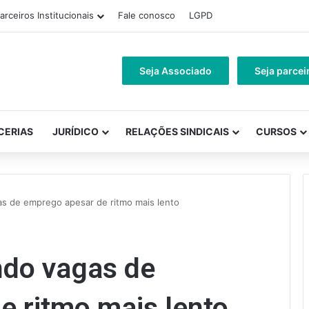
arceiros Institucionais
Fale conosco
LGPD
Seja Associado
Seja parcei
CERIAS
JURÍDICO
RELAÇÕES SINDICAIS
CURSOS
s de emprego apesar de ritmo mais lento
ndo vagas de
e ritmo mais lento