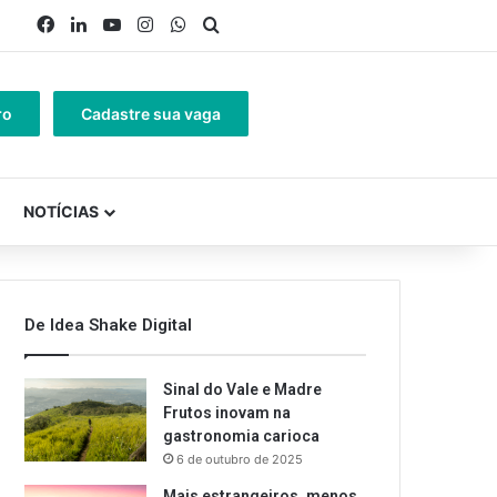
Facebook
Linkedin
YouTube
Instagram
WhatsApp
Procurar por
ro
Cadastre sua vaga
NOTÍCIAS
De Idea Shake Digital
Sinal do Vale e Madre
Frutos inovam na
gastronomia carioca
6 de outubro de 2025
Mais estrangeiros, menos