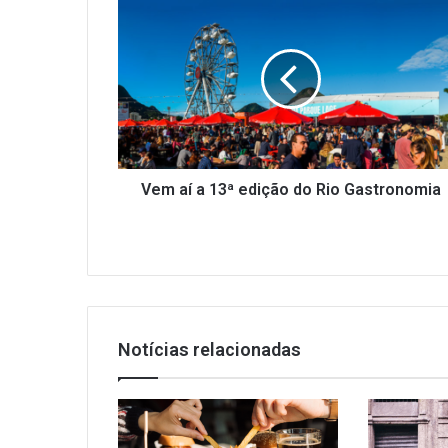
aí
a
13ª
edição
do
Rio
Gastronomia
Vem aí a 13ª edição do Rio Gastronomia
Notícias relacionadas