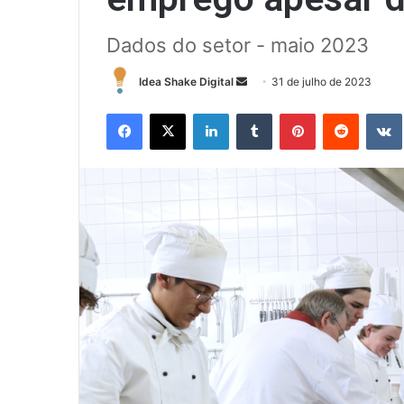
Dados do setor - maio 2023
Mande
Idea Shake Digital
31 de julho de 2023
um
Facebook
X
Linkedin
Tumblr
Pinterest
Reddit
e-
mail