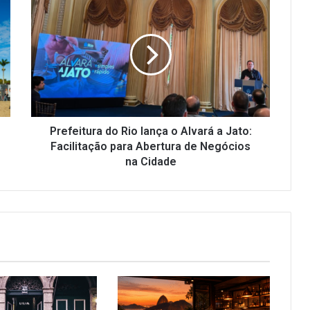
do
Rio
lança
o
Alvará
a
Jato:
Facilitação
para
Prefeitura do Rio lança o Alvará a Jato:
Abertura
Facilitação para Abertura de Negócios
de
na Cidade
Negócios
na
Cidade