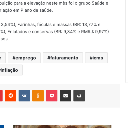
ribuição para a elevação neste mês foi o grupo Saúde e
ariação em Plano de saúde.
3,54%), Farinhas, féculas e massas (BR: 13,77% e
8%), Enlatados e conservas (BR: 9,34% e RMRJ: 9,97%)
eses.
e
emprego
faturamento
icms
inflação
r
Pinterest
Reddit
VK
OK
Pocket
Compartilhar via e-mail
Imprimir
Prefeitura