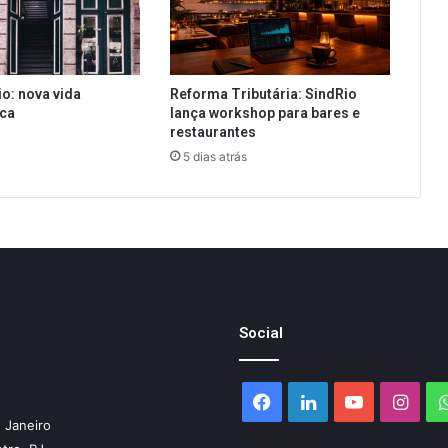
io: nova vida
Reforma Tributária: SindRio
ica
lança workshop para bares e
restaurantes
5 dias atrás
Social
Facebook
Linkedin
YouTube
Inst
 Janeiro