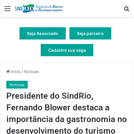
Menu
Pr
Seja Associado
Seja parceiro
Cadastre sua vaga
Início
/
Notícias
Notícias
Presidente do SindRio,
Fernando Blower destaca a
importância da gastronomia no
desenvolvimento do turismo