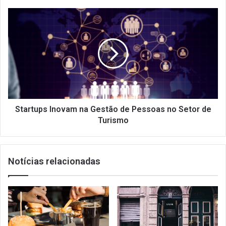
restaurantes
brasileiros
Startups
Inovam
na
Gestão
de
Pessoas
no
Setor
de
Turismo
Startups Inovam na Gestão de Pessoas no Setor de
Turismo
Notícias relacionadas