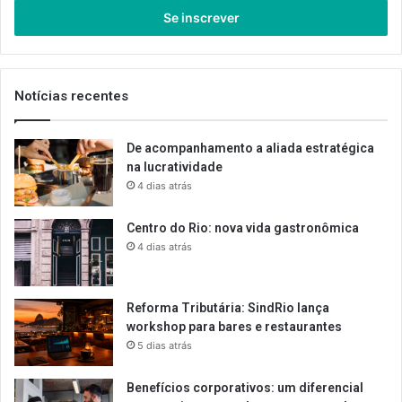
endereço
de
email
Notícias recentes
De acompanhamento a aliada estratégica
na lucratividade
4 dias atrás
Centro do Rio: nova vida gastronômica
4 dias atrás
Reforma Tributária: SindRio lança
workshop para bares e restaurantes
5 dias atrás
Benefícios corporativos: um diferencial