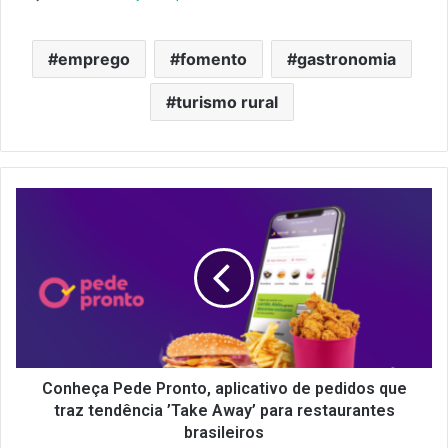
emprego
fomento
gastronomia
turismo rural
Conheça
Pede
Pronto,
aplicativo
de
pedidos
que
traz
tendência
’Take
Conheça Pede Pronto, aplicativo de pedidos que
Away’
traz tendência ’Take Away’ para restaurantes
para
brasileiros