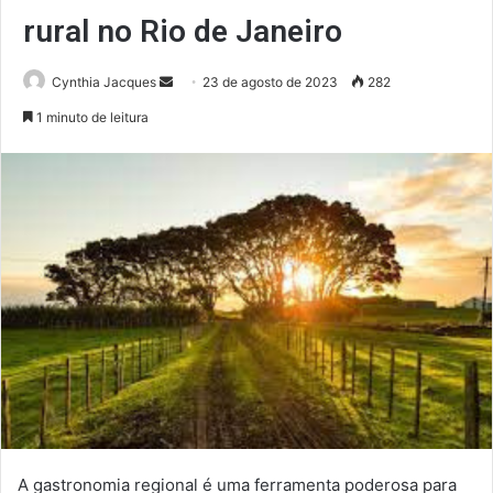
rural no Rio de Janeiro
Mande
Cynthia Jacques
23 de agosto de 2023
282
um
1 minuto de leitura
e-
mail
A gastronomia regional é uma ferramenta poderosa para