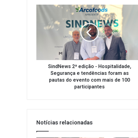
SindNews
2ª
edição
-
Hospitalidade,
Segurança
e
tendências
foram
as
SindNews 2ª edição - Hospitalidade,
pautas
Segurança e tendências foram as
do
pautas do evento com mais de 100
evento
participantes
com
mais
de
100
participantes
Notícias relacionadas