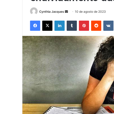
Mande
Cynthia Jacques
10 de agosto de 2023
um
Facebook
X
Linkedin
Tumblr
Pinterest
Reddit
e-
mail