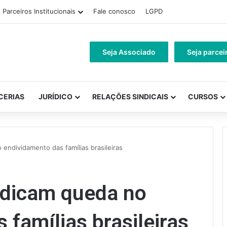
Parceiros Institucionais
Fale conosco
LGPD
Seja Associado
Seja parcei
CERIAS
JURÍDICO
RELAÇÕES SINDICAIS
CURSOS
endividamento das famílias brasileiras
ndicam queda no
 famílias brasileiras