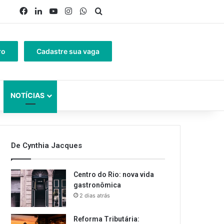
Facebook
Linkedin
YouTube
Instagram
WhatsApp
Procurar por
ro
Cadastre sua vaga
NOTÍCIAS
De Cynthia Jacques
Centro do Rio: nova vida
gastronômica
2 dias atrás
Reforma Tributária: