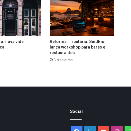
io: nova vida
Reforma Tributária: SindRio
ica
lança workshop para bares e
restaurantes
3 dias atrás
Social