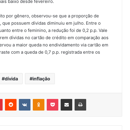
ais baixo desde fevereiro.
dito por gênero, observou-se que a proporção de
 que possuem dívidas diminuiu em julho. Entre o
uanto entre o feminino, a redução foi de 0,2 p.p. Vale
írem dívidas no cartão de crédito em comparação aos
ervou a maior queda no endividamento via cartão em
raste com a queda de 0,7 p.p. registrada entre os
dívida
inflação
r
Pinterest
Reddit
VK
OK
Pocket
Compartilhar via e-mail
Imprimir