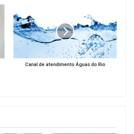
Canal
de
atendimento
Águas
do
Rio
Canal de atendimento Águas do Rio