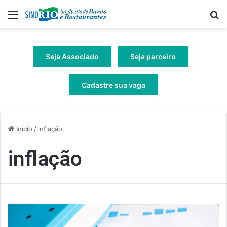
Menu
Pr
Seja Associado
Seja parceiro
Cadastre sua vaga
Início
/
inflação
inflação