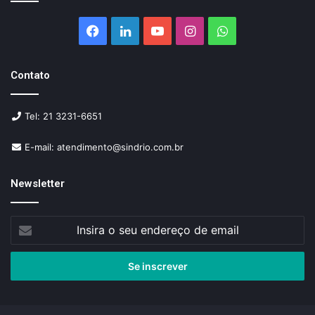
Facebook
Linkedin
YouTube
Instagram
WhatsApp
Contato
Tel: 21 3231-6651
E-mail: atendimento@sindrio.com.br
Newsletter
Insira
o
seu
endereço
de
email