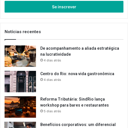
seu
endereço
de
email
Notícias recentes
De acompanhamento a aliada estratégica
na lucratividade
4 dias atrás
Centro do Rio: nova vida gastronômica
4 dias atrás
Reforma Tributária: SindRio lança
workshop para bares e restaurantes
5 dias atrás
Benefícios corporativos: um diferencial