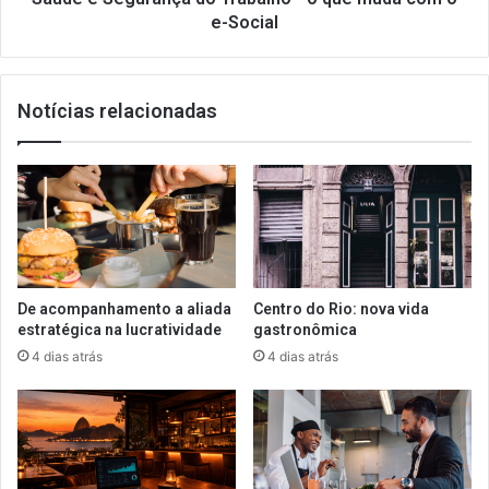
o
e-Social
e-
Social
Notícias relacionadas
De acompanhamento a aliada
Centro do Rio: nova vida
estratégica na lucratividade
gastronômica
4 dias atrás
4 dias atrás