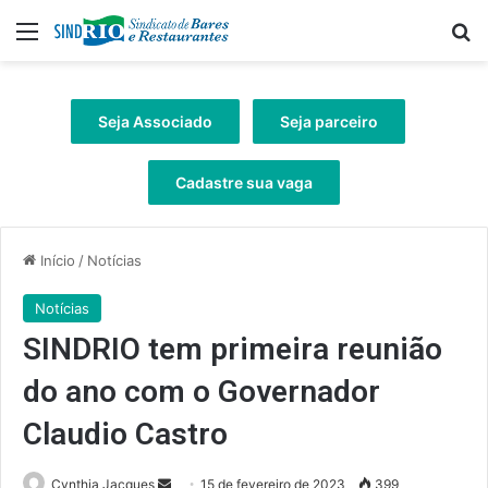
Menu
Pr
Seja Associado
Seja parceiro
Cadastre sua vaga
Início
/
Notícias
Notícias
SINDRIO tem primeira reunião
do ano com o Governador
Claudio Castro
Mande
Cynthia Jacques
15 de fevereiro de 2023
399