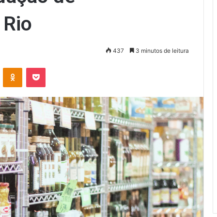
 Rio
437
3 minutos de leitura
VK
OK
Pocket