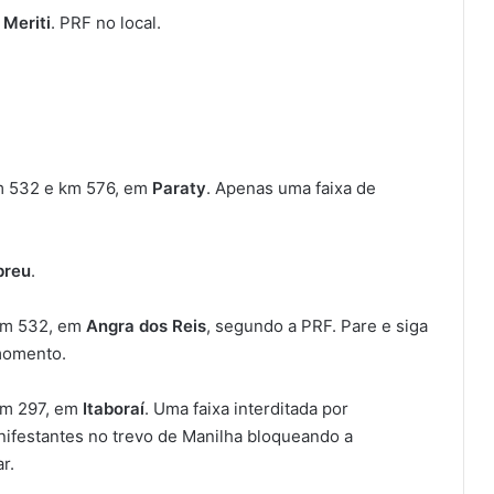
 Meriti
. PRF no local.
m 532 e km 576, em
Paraty
. Apenas uma faixa de
breu
.
km 532, em
Angra dos Reis
, segundo a PRF. Pare e siga
momento.
km 297, em
Itaboraí
. Uma faixa interditada por
nifestantes no trevo de Manilha bloqueando a
r.