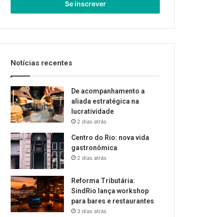
endereço
de
email
Notícias recentes
De acompanhamento a
aliada estratégica na
lucratividade
2 dias atrás
Centro do Rio: nova vida
gastronômica
2 dias atrás
Reforma Tributária:
SindRio lança workshop
para bares e restaurantes
3 dias atrás