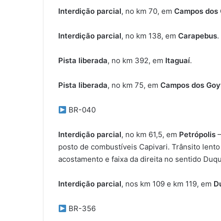
Interdição parcial
, no km 70, em
Campos dos 
Interdição parcial
, no km 138, em
Carapebus
.
Pista liberada
, no km 392, em
Itaguaí
.
Pista liberada
, no km 75, em
Campos dos Goy
BR-040
Interdição parcial
, no km 61,5, em
Petrópolis
–
posto de combustíveis Capivari. Trânsito lent
acostamento e faixa da direita no sentido Duqu
Interdição parcial
, nos km 109 e km 119, em
D
BR-356