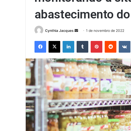
abastecimento do
Mande
Cynthia Jacques
1 de novembro de 2022
um
Facebook
X
Linkedin
Tumblr
Pinterest
Reddit
e-
mail