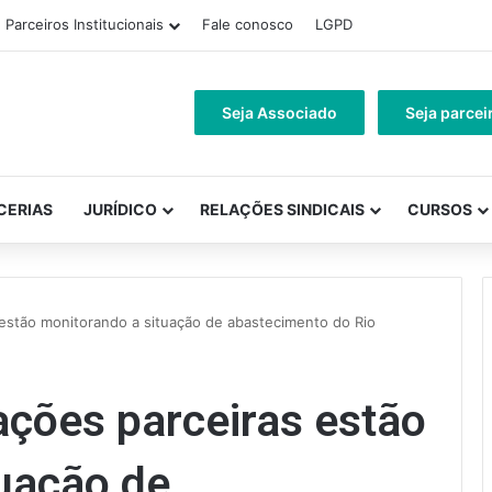
Parceiros Institucionais
Fale conosco
LGPD
Seja Associado
Seja parcei
CERIAS
JURÍDICO
RELAÇÕES SINDICAIS
CURSOS
 estão monitorando a situação de abastecimento do Rio
ções parceiras estão
uação de