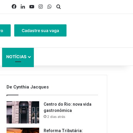
Facebook
Linkedin
YouTube
Instagram
WhatsApp
Procurar por
ro
Cadastre sua vaga
NOTÍCIAS
De Cynthia Jacques
Centro do Rio: nova vida
gastronômica
2 dias atrás
Reforma Tributária: