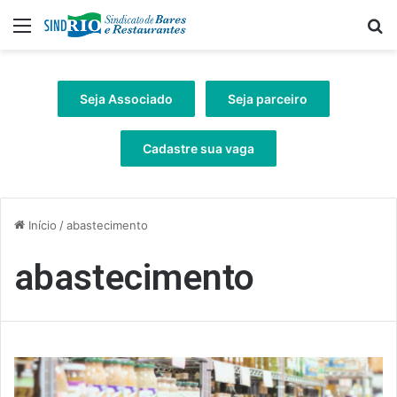
Menu
Pr
Seja Associado
Seja parceiro
Cadastre sua vaga
Início
/
abastecimento
abastecimento