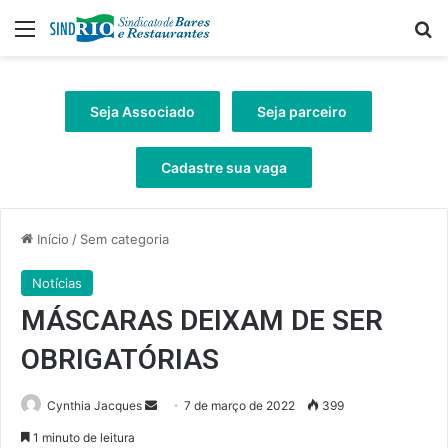
Menu
Pr
Seja Associado
Seja parceiro
Cadastre sua vaga
Início
/
Sem categoria
Notícias
MÁSCARAS DEIXAM DE SER
OBRIGATÓRIAS
Mande
Cynthia Jacques
7 de março de 2022
399
um
1 minuto de leitura