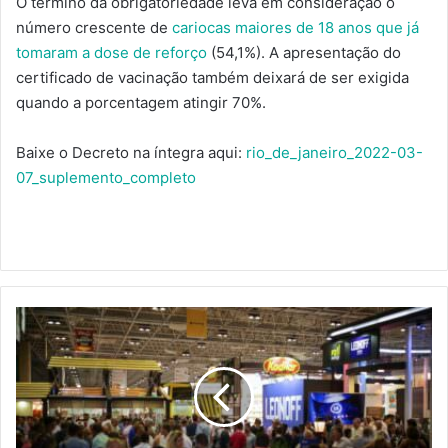
O término da obrigatoriedade leva em consideração o
número crescente de
cariocas maiores de 18 anos que já
tomaram a dose de reforço
(54,1%). A apresentação do
certificado de vacinação também deixará de ser exigida
quando a porcentagem atingir 70%.
Baixe o Decreto na íntegra aqui:
rio_de_janeiro_2022-03-
07_suplemento_completo
ASSOCIADO
SINDRIO
TEM
ENTRADA
GRATUITA
PARA
O