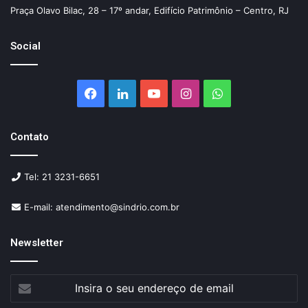
Praça Olavo Bilac, 28 – 17º andar, Edifício Patrimônio – Centro, RJ
Social
Facebook
Linkedin
YouTube
Instagram
WhatsApp
Contato
Tel: 21 3231-6651
E-mail: atendimento@sindrio.com.br
Newsletter
Insira
o