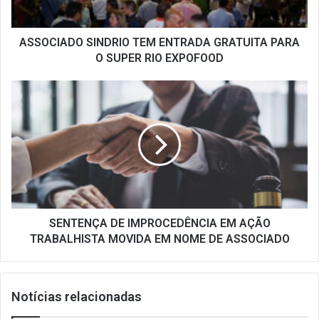
SUPER
RIO
EXPOFOOD
ASSOCIADO SINDRIO TEM ENTRADA GRATUITA PARA
O SUPER RIO EXPOFOOD
SENTENÇA
DE
IMPROCEDÊNCIA
EM
AÇÃO
TRABALHISTA
MOVIDA
EM
NOME
DE
SENTENÇA DE IMPROCEDÊNCIA EM AÇÃO
ASSOCIADO
TRABALHISTA MOVIDA EM NOME DE ASSOCIADO
Notícias relacionadas