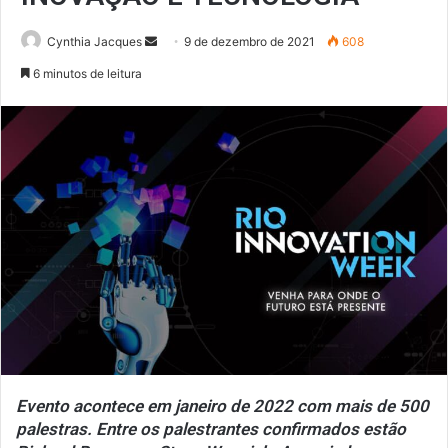
Mande
Cynthia Jacques
9 de dezembro de 2021
608
um
6 minutos de leitura
e-
mail
Evento acontece em janeiro de 2022 com mais de 500
palestras. Entre os palestrantes confirmados estão