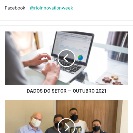
Facebook –
@rioinnovationweek
DADOS
DO
SETOR
—
OUTUBRO
2021
DADOS DO SETOR — OUTUBRO 2021
PARCERIA
ENTRE
SINDRIO
E
POLO