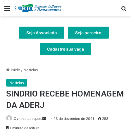
Menu
Pr
Seja Associado
Seja parceiro
Cadastre sua vaga
Início
/
Notícias
Notícias
SINDRIO RECEBE HOMENAGEM
DA ADERJ
Mande
Cynthia Jacques
13 de dezembro de 2021
258
um
1 minuto de leitura