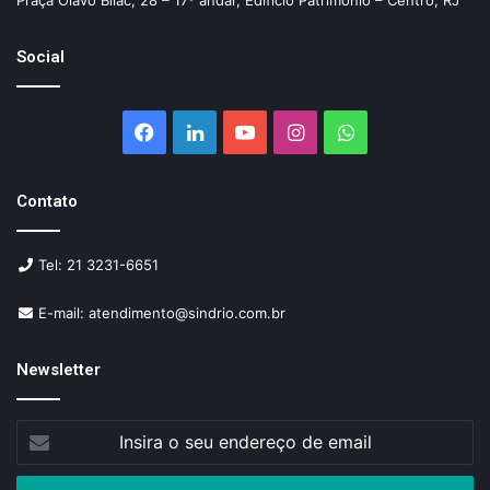
Social
Facebook
Linkedin
YouTube
Instagram
WhatsApp
Contato
Tel: 21 3231-6651
E-mail: atendimento@sindrio.com.br
Newsletter
Insira
o
seu