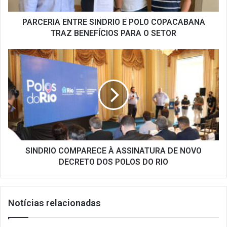
PARA
O
PARCERIA ENTRE SINDRIO E POLO COPACABANA
SETOR
TRAZ BENEFÍCIOS PARA O SETOR
SINDRIO
COMPARECE
À
ASSINATURA
DE
NOVO
DECRETO
DOS
POLOS
DO
SINDRIO COMPARECE À ASSINATURA DE NOVO
RIO
DECRETO DOS POLOS DO RIO
Notícias relacionadas