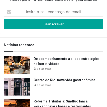
Insira
o
seu
endereço
de
email
Notícias recentes
De acompanhamento a aliada estratégica
na lucratividade
2 dias atrás
Centro do Rio: nova vida gastronômica
2 dias atrás
Reforma Tributária: SindRio lança
workshop para bares e restaurantes