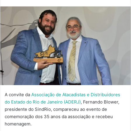
e-
mail
A convite da
Associação de Atacadistas e Distribuidores
do Estado do Rio de Janeiro (ADERJ)
, Fernando Blower,
presidente do SindRio, compareceu ao evento de
comemoração dos 35 anos da associação e recebeu
homenagem.