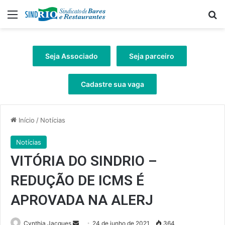
Menu
Pr
Seja Associado
Seja parceiro
Cadastre sua vaga
Início
/
Notícias
Notícias
VITÓRIA DO SINDRIO –
REDUÇÃO DE ICMS É
APROVADA NA ALERJ
Mande
Cynthia Jacques
24 de junho de 2021
364