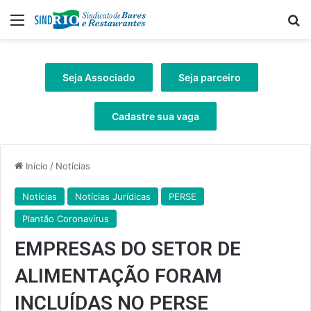
Menu
Pr
Seja Associado
Seja parceiro
Cadastre sua vaga
Início
/
Notícias
Notícias
Notícias Jurídicas
PERSE
Plantão Coronavírus
EMPRESAS DO SETOR DE
ALIMENTAÇÃO FORAM
INCLUÍDAS NO PERSE