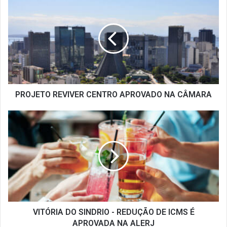
REVIVER
CENTRO
APROVADO
NA
CÂMARA
PROJETO REVIVER CENTRO APROVADO NA CÂMARA
VITÓRIA
DO
SINDRIO
-
REDUÇÃO
DE
ICMS
É
APROVADA
NA
VITÓRIA DO SINDRIO - REDUÇÃO DE ICMS É
ALERJ
APROVADA NA ALERJ