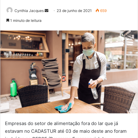
Mande
Cynthia Jacques
23 de junho de 2021
659
um
1 minuto de leitura
e-
mail
Empresas do setor de alimentação fora do lar que já
estavam no CADASTUR até 03 de maio deste ano foram