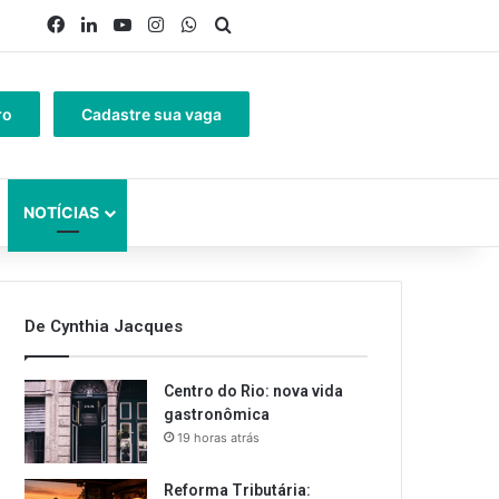
Facebook
Linkedin
YouTube
Instagram
WhatsApp
Procurar por
ro
Cadastre sua vaga
NOTÍCIAS
De Cynthia Jacques
Centro do Rio: nova vida
gastronômica
19 horas atrás
Reforma Tributária: