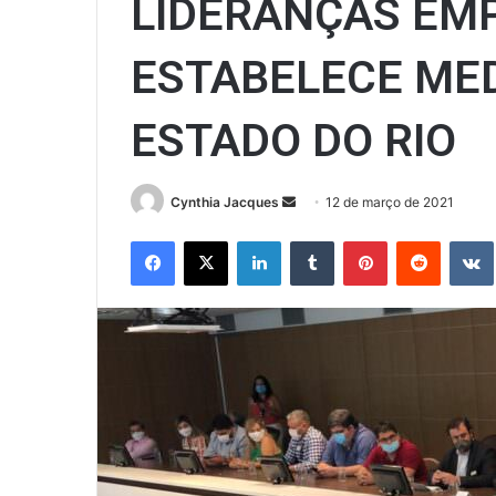
LIDERANÇAS EMP
ESTABELECE MED
ESTADO DO RIO
Mande
Cynthia Jacques
12 de março de 2021
um
Facebook
X
Linkedin
Tumblr
Pinterest
Reddit
e-
mail