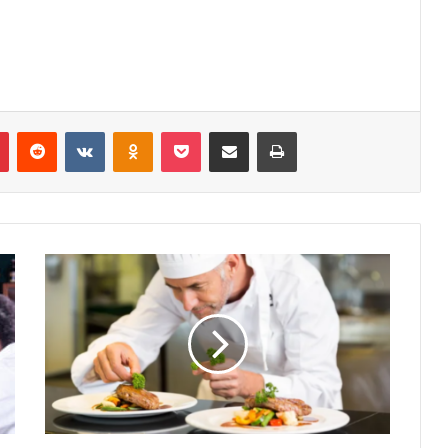
r
Pinterest
Reddit
VK
OK
Pocket
Compartilhar via e-mail
Imprimir
Curso
de
Cozinheiro
Básico