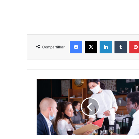
Facebook
X
Linkedin
Tumbl
Compartilhar
DECRETO
DA
PREFEITURA
AMPLIA
HORÁRIO
DE
ATENDIMENTO
PRESENCIAL
PARA