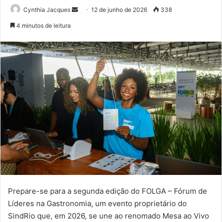
Mande
Cynthia Jacques
12 de junho de 2026
338
um
4 minutos de leitura
e-
mail
Prepare-se para a segunda edição do FOLGA – Fórum de
Líderes na Gastronomia, um evento proprietário do
SindRio que, em 2026, se une ao renomado Mesa ao Vivo