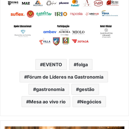
EVENTO
folga
Fórum de Líderes na Gastronomia
gastronomia
gestão
Mesa ao vivo rio
Negócios
Dia