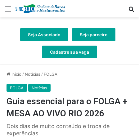
Menu
Pr
Seja Associado
Seja parceiro
Cadastre sua vaga
Início
/
Notícias
/
FOLGA
FOLGA
Notícias
Guia essencial para o FOLGA +
MESA AO VIVO RIO 2026
Dois dias de muito conteúdo e troca de
experências