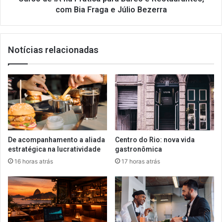
Bia
com Bia Fraga e Júlio Bezerra
Fraga
e
Júlio
Notícias relacionadas
Bezerra
De acompanhamento a aliada
Centro do Rio: nova vida
estratégica na lucratividade
gastronômica
16 horas atrás
17 horas atrás