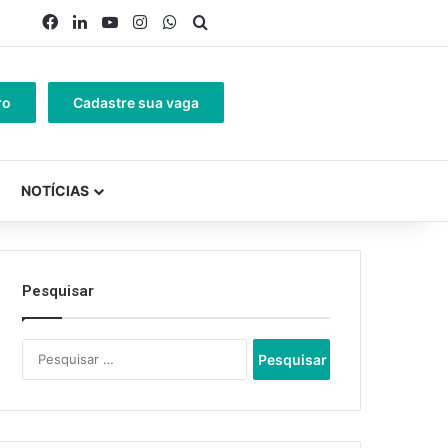
Facebook
Linkedin
YouTube
Instagram
WhatsApp
Procurar por
ro
Cadastre sua vaga
NOTÍCIAS
Pesquisar
Pesquisar
por: