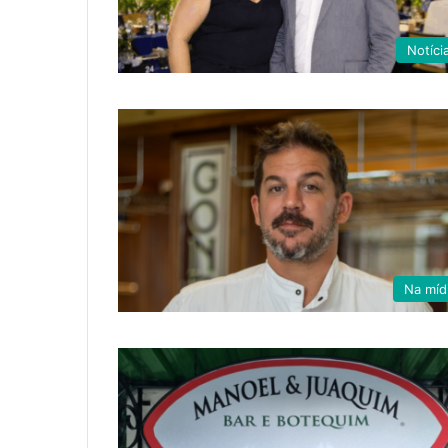
Notíci
Na míd