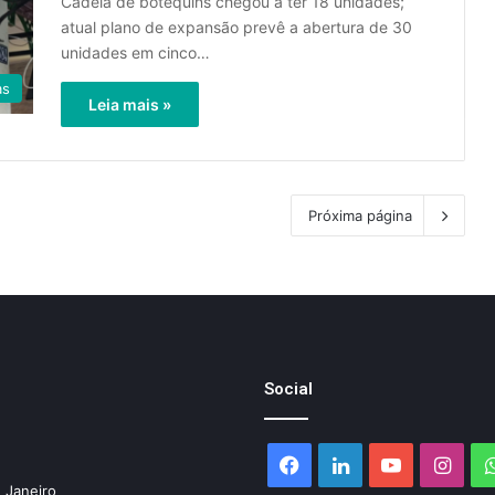
Cadeia de botequins chegou a ter 18 unidades;
atual plano de expansão prevê a abertura de 30
unidades em cinco…
as
Leia mais »
Próxima página
Social
Facebook
Linkedin
YouTube
Inst
 Janeiro