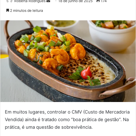
Mande
Roberta Rodrigues
18 de junho de 2025
174
um
2 minutos de leitura
e-
mail
Em muitos lugares, controlar o CMV (Custo de Mercadoria
Vendida) ainda é tratado como “boa prática de gestão”. Na
prática, é uma questão de sobrevivência.