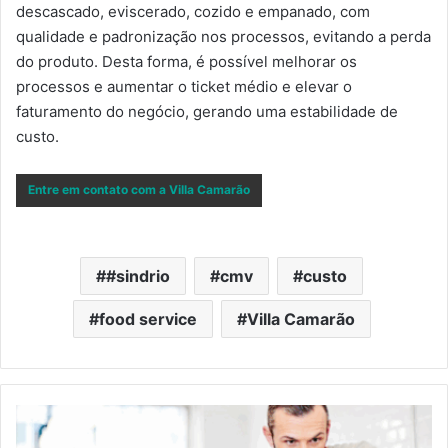
descascado, eviscerado, cozido e empanado, com
qualidade e padronização nos processos, evitando a perda
do produto. Desta forma, é possível melhorar os
processos e aumentar o ticket médio e elevar o
faturamento do negócio, gerando uma estabilidade de
custo.
Entre em contato com a Villa Camarão
#sindrio
cmv
custo
food service
Villa Camarão
Restrições
de