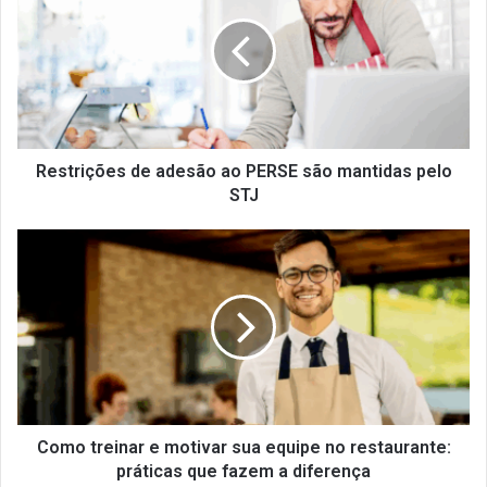
adesão
ao
PERSE
são
mantidas
pelo
STJ
Restrições de adesão ao PERSE são mantidas pelo
STJ
Como
treinar
e
motivar
sua
equipe
no
restaurante:
práticas
que
Como treinar e motivar sua equipe no restaurante:
fazem
práticas que fazem a diferença