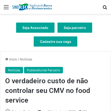
Menu
Pr
Seja Associado
Seja parceiro
Cadastre sua vaga
Início
/
Notícias
Notícias
Publieditorial Parceiro
O verdadeiro custo de não
controlar seu CMV no food
service