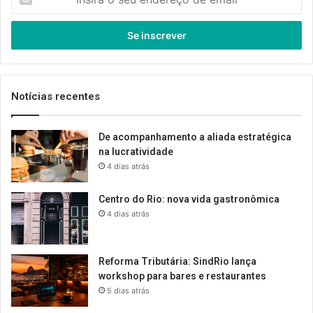
o
seu
endereço
de
email
Notícias recentes
De acompanhamento a aliada estratégica
na lucratividade
4 dias atrás
Centro do Rio: nova vida gastronômica
4 dias atrás
Reforma Tributária: SindRio lança
workshop para bares e restaurantes
5 dias atrás