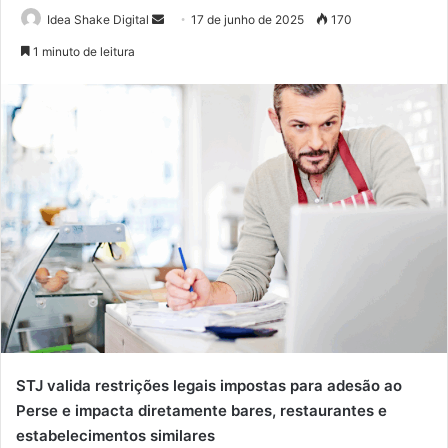
Mande
Idea Shake Digital
17 de junho de 2025
170
um
1 minuto de leitura
e-
mail
STJ valida restrições legais impostas para adesão ao
Perse e impacta diretamente bares, restaurantes e
estabelecimentos similares