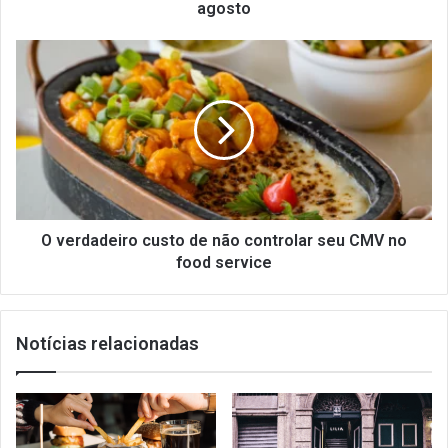
agosto
agosto
O
verdadeiro
custo
de
não
controlar
seu
CMV
no
food
O verdadeiro custo de não controlar seu CMV no
service
food service
Notícias relacionadas