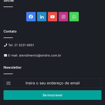
Social
Facebook
Linkedin
YouTube
Instagram
WhatsApp
Contato
Tel: 21 3231-6651
E-mail: atendimento@sindrio.com.br
Newsletter
Insira
o
seu
endereço
de
email