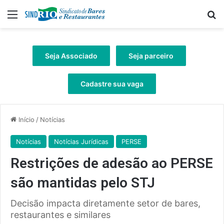
Menu
Pr
Seja Associado
Seja parceiro
Cadastre sua vaga
Início
/
Notícias
Notícias
Notícias Jurídicas
PERSE
Restrições de adesão ao PERSE
são mantidas pelo STJ
Decisão impacta diretamente setor de bares,
restaurantes e similares