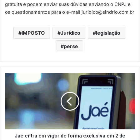
gratuita e podem enviar suas dúvidas enviando o CNPJ e
os questionamentos para o e-mail juridico@sindrio.com.br
IMPOSTO
Jurídico
legislação
perse
Jaé
entra
em
vigor
de
forma
exclusiva
em
2
de
Jaé entra em vigor de forma exclusiva em 2 de