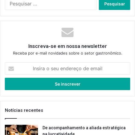
Pesquisar
por:
Inscreva-se em nossa newsletter
Receba por e-mail novidades sobre o setor gastronômico.
Insira
o
seu
endereço
de
email
Notícias recentes
De acompanhamento a aliada estratégica
na lucratividade