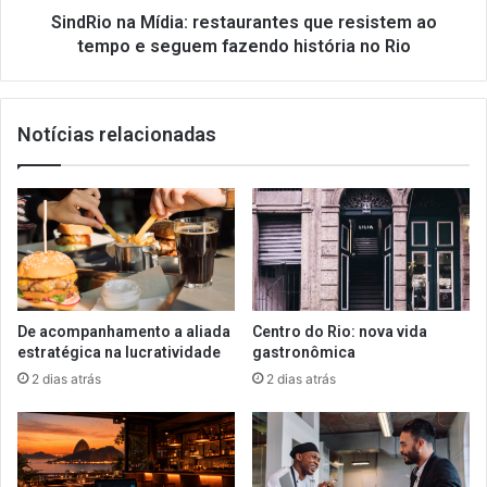
seguem
SindRio na Mídia: restaurantes que resistem ao
fazendo
tempo e seguem fazendo história no Rio
história
no
Rio
Notícias relacionadas
De acompanhamento a aliada
Centro do Rio: nova vida
estratégica na lucratividade
gastronômica
2 dias atrás
2 dias atrás