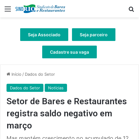
Menu
Pr
Seja Associado
Seja parceiro
Cadastre sua vaga
Início
/
Dados do Setor
Dados do Setor
Notícias
Setor de Bares e Restaurantes
registra saldo negativo em
março
Mas mantém crescimento no acumulado de 12