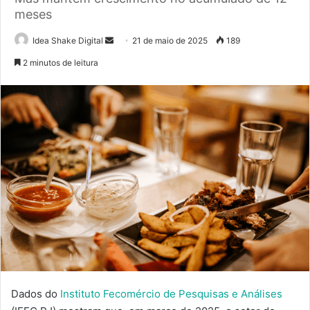
meses
Mande
Idea Shake Digital
21 de maio de 2025
189
um
2 minutos de leitura
e-
mail
Dados do
Instituto Fecomércio de Pesquisas e Análises