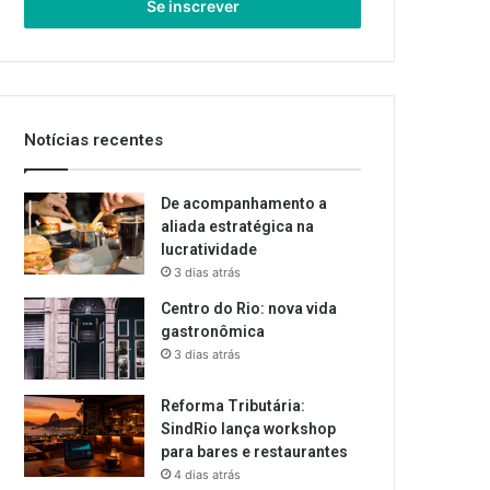
endereço
de
email
Notícias recentes
De acompanhamento a
aliada estratégica na
lucratividade
3 dias atrás
Centro do Rio: nova vida
gastronômica
3 dias atrás
Reforma Tributária:
SindRio lança workshop
para bares e restaurantes
4 dias atrás