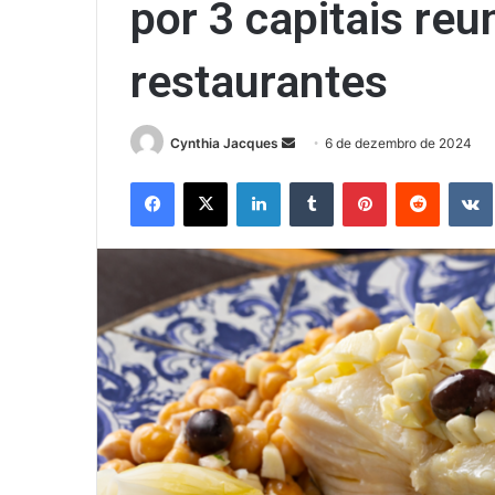
por 3 capitais re
restaurantes
Mande
Cynthia Jacques
6 de dezembro de 2024
um
Facebook
X
Linkedin
Tumblr
Pinterest
Reddit
e-
mail