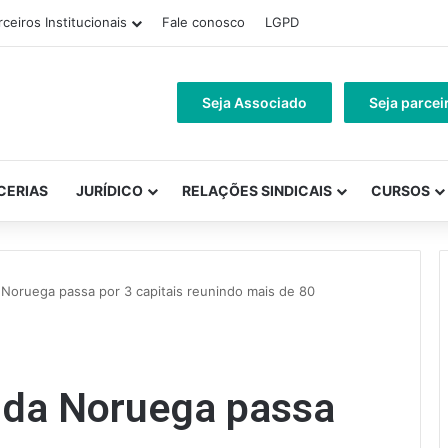
rceiros Institucionais
Fale conosco
LGPD
Seja Associado
Seja parcei
CERIAS
JURÍDICO
RELAÇÕES SINDICAIS
CURSOS
a Noruega passa por 3 capitais reunindo mais de 80
u da Noruega passa