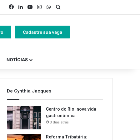
Facebook
Linkedin
YouTube
Instagram
WhatsApp
Procurar por
ro
Cadastre sua vaga
NOTÍCIAS
De Cynthia Jacques
Centro do Rio: nova vida
gastronômica
3 dias atrás
Reforma Tributária: