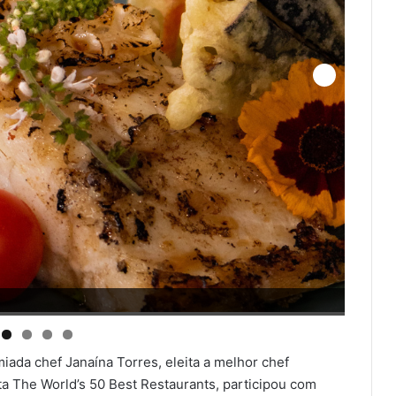
Loup
miada chef Janaína Torres, eleita a melhor chef
a The World’s 50 Best Restaurants, participou com