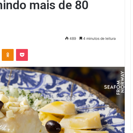
unindo mais de 80
489
4 minutos de leitura
VK
OK
Pocket