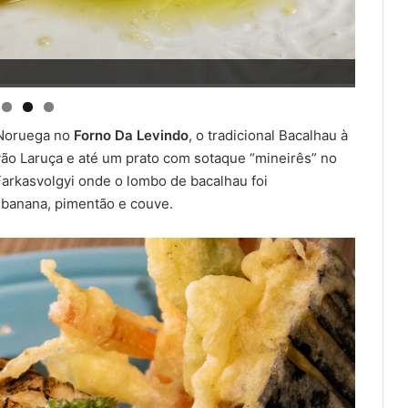
Casa 
 Noruega no
Forno Da Levindo
, o tradicional Bacalhau à
vão Laruça e até um prato com sotaque “mineirês” no
Farkasvolgyi onde o lombo de bacalhau foi
banana, pimentão e couve.