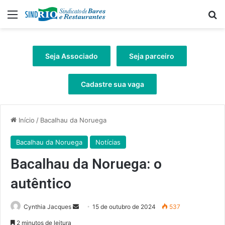
Menu
Pr
Seja Associado
Seja parceiro
Cadastre sua vaga
Início
/
Bacalhau da Noruega
Bacalhau da Noruega
Notícias
Bacalhau da Noruega: o
autêntico
Mande
Cynthia Jacques
15 de outubro de 2024
537
um
2 minutos de leitura