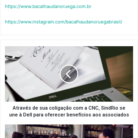
https://www.bacalhaudanoruega.com.br
https://www.instagram.com/bacalhaudanoruegabrasil/
Através
de
sua
coligação
com
a
CNC,
SindRio
se
une
Através de sua coligação com a CNC, SindRio se
à
une à Dell para oferecer benefícios aos associados
Dell
para
SindRio,
oferecer
em