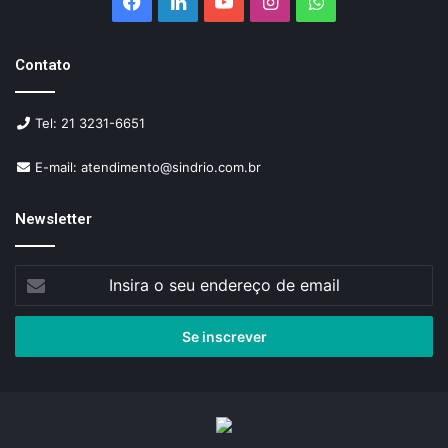
Facebook
Linkedin
YouTube
Instagram
WhatsApp
Contato
Tel: 21 3231-6651
E-mail: atendimento@sindrio.com.br
Newsletter
Insira
o
seu
endereço
de
email