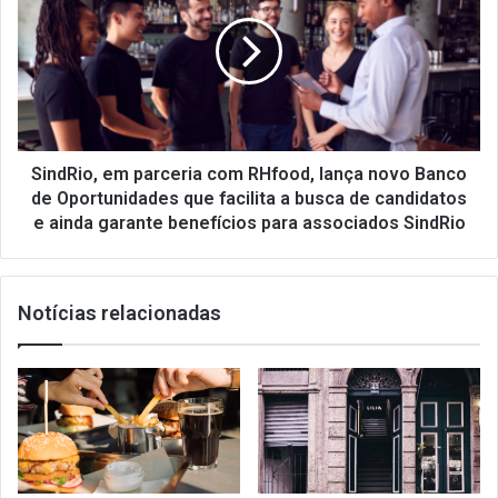
benefícios
parceria
aos
com
associados
RHfood,
lança
novo
Banco
de
Oportunidades
SindRio, em parceria com RHfood, lança novo Banco
que
de Oportunidades que facilita a busca de candidatos
facilita
e ainda garante benefícios para associados SindRio
a
busca
de
Notícias relacionadas
candidatos
e
ainda
garante
benefícios
para
associados
SindRio