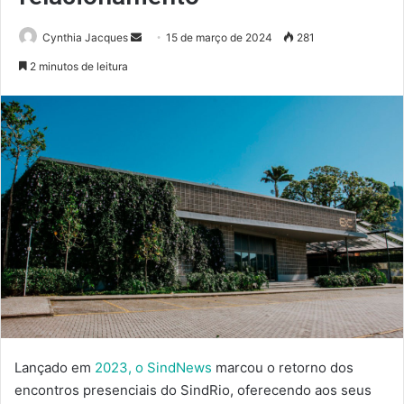
Mande
Cynthia Jacques
15 de março de 2024
281
um
2 minutos de leitura
e-
mail
Lançado em
2023, o SindNews
marcou o retorno dos
encontros presenciais do SindRio, oferecendo aos seus