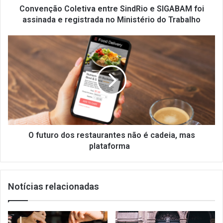
registrada
Convenção Coletiva entre SindRio e SIGABAM foi
no
assinada e registrada no Ministério do Trabalho
Ministério
do
O
Trabalho
futuro
dos
restaurantes
não
é
cadeia,
mas
plataforma
O futuro dos restaurantes não é cadeia, mas
plataforma
Notícias relacionadas