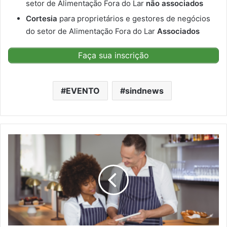
setor de Alimentação Fora do Lar
não associados
Cortesia
para proprietários e gestores de negócios
do setor de Alimentação Fora do Lar
Associados
Faça sua inscrição
EVENTO
sindnews
Convenção
Coletiva
entre
SindRio
e
SIGABAM
foi
assinada
e