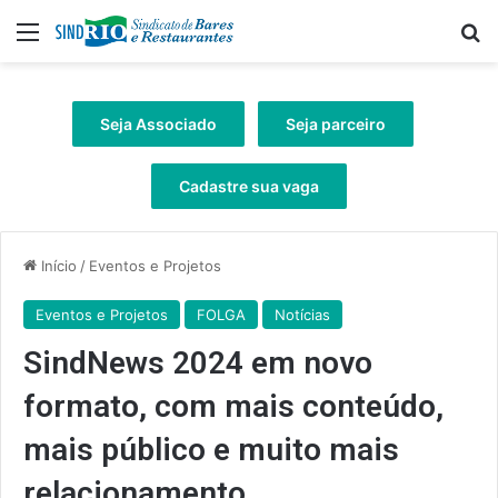
Menu
Pr
Seja Associado
Seja parceiro
Cadastre sua vaga
Início
/
Eventos e Projetos
Eventos e Projetos
FOLGA
Notícias
SindNews 2024 em novo
formato, com mais conteúdo,
mais público e muito mais
relacionamento