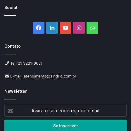
Social
Facebook
Linkedin
YouTube
Instagram
WhatsApp
Contato
Tel: 21 3231-6651
E-mail: atendimento@sindrio.com.br
Newsletter
Insira
o
seu
endereço