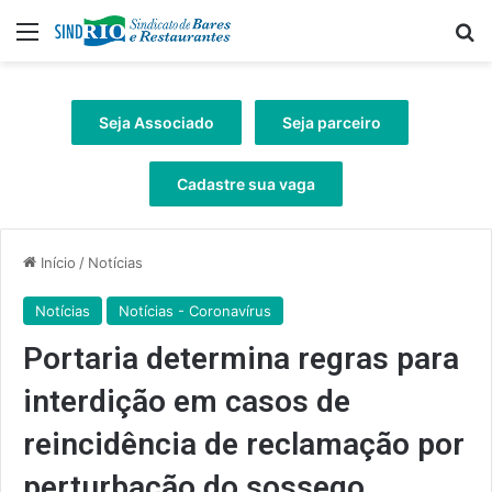
Menu
Pr
Seja Associado
Seja parceiro
Cadastre sua vaga
Início
/
Notícias
Notícias
Notícias - Coronavírus
Portaria determina regras para
interdição em casos de
reincidência de reclamação por
perturbação do sossego