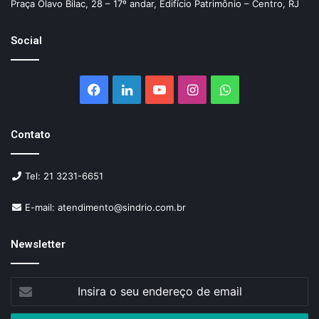
Praça Olavo Bilac, 28 – 17º andar, Edifício Patrimônio – Centro, RJ
Social
Facebook
Linkedin
YouTube
Instagram
WhatsApp
Contato
Tel: 21 3231-6651
E-mail: atendimento@sindrio.com.br
Newsletter
Insira
o
seu