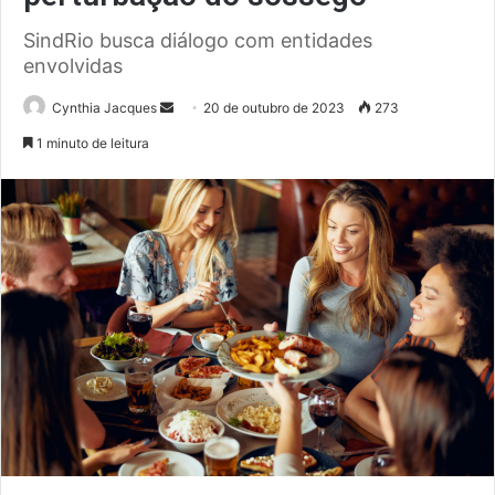
SindRio busca diálogo com entidades
envolvidas
Mande
Cynthia Jacques
20 de outubro de 2023
273
um
1 minuto de leitura
e-
mail