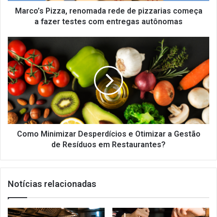
testes
Marco’s Pizza, renomada rede de pizzarias começa
com
a fazer testes com entregas autônomas
entregas
autônomas
Como
Minimizar
Desperdícios
e
Otimizar
a
Gestão
de
Resíduos
em
Como Minimizar Desperdícios e Otimizar a Gestão
Restaurantes?
de Resíduos em Restaurantes?
Notícias relacionadas