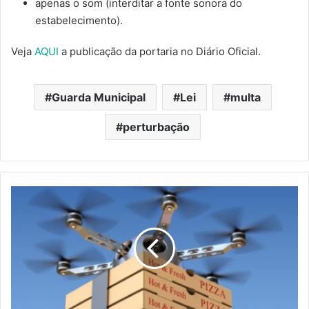
apenas o som (interditar a fonte sonora do
estabelecimento).
Veja
AQUI
a publicação da portaria no Diário Oficial.
Guarda Municipal
Lei
multa
perturbação
Marco’s
Pizza,
renomada
rede
de
pizzarias
começa
a
fazer