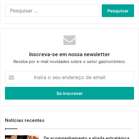
Pesquisar
por:
Inscreva-se em nossa newsletter
Receba por e-mail novidades sobre o setor gastronômico.
Insira
o
seu
endereço
de
email
Notícias recentes
De acompanhamento a aliada estratégica