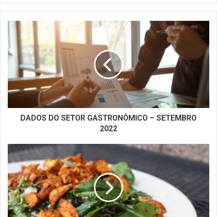
DADOS
DO
SETOR
GASTRONÔMICO
–
SETEMBRO
2022
DADOS DO SETOR GASTRONÔMICO – SETEMBRO
2022
LATIN
AMERICA’S
50
BEST
RESTAURANTS
INCLUI
10