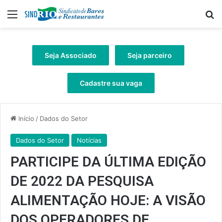
Menu
Pr
Seja Associado
Seja parceiro
Cadastre sua vaga
Início
/
Dados do Setor
Dados do Setor
Notícias
PARTICIPE DA ÚLTIMA EDIÇÃO
DE 2022 DA PESQUISA
ALIMENTAÇÃO HOJE: A VISÃO
DOS OPERADORES DE