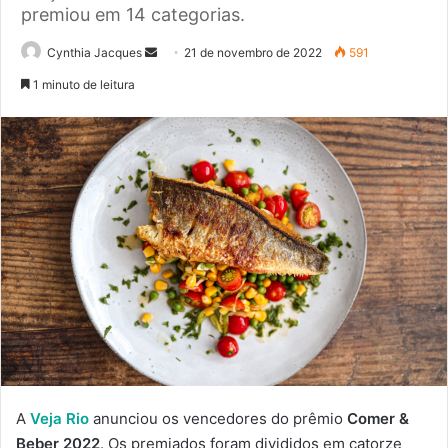
premiou em 14 categorias.
Mande
Cynthia Jacques
21 de novembro de 2022
591
um
1 minuto de leitura
e-
mail
A
Veja Rio
anunciou os vencedores do prêmio
Comer &
Beber 2022
. Os premiados foram divididos em catorze