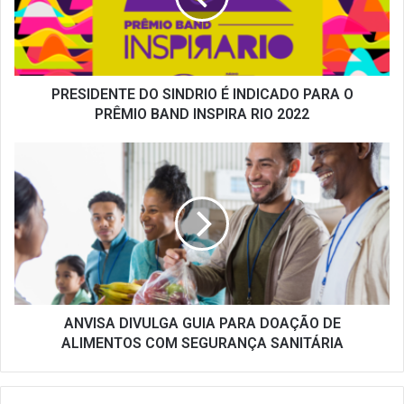
PARA
O
PRÊMIO
BAND
INSPIRA
PRESIDENTE DO SINDRIO É INDICADO PARA O
RIO
PRÊMIO BAND INSPIRA RIO 2022
2022
ANVISA
DIVULGA
GUIA
PARA
DOAÇÃO
DE
ALIMENTOS
COM
SEGURANÇA
SANITÁRIA
ANVISA DIVULGA GUIA PARA DOAÇÃO DE
ALIMENTOS COM SEGURANÇA SANITÁRIA