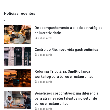
email
Notícias recentes
De acompanhamento a aliada estratégica
na lucratividade
2 dias atrás
Centro do Rio: nova vida gastronômica
2 dias atrás
Reforma Tributária: SindRio lança
workshop para bares e restaurantes
3 dias atrás
Benefícios corporativos: um diferencial
para atrair e reter talentos no setor de
bares e restaurantes
4 dias atrás