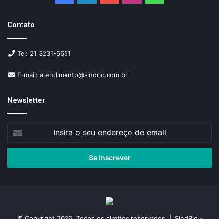
Contato
Tel: 21 3231-6651
E-mail: atendimento@sindrio.com.br
Newsletter
Insira
o
seu
endereço
de
email
© Copyright 2026, Todos os direitos reservados | SindRio -