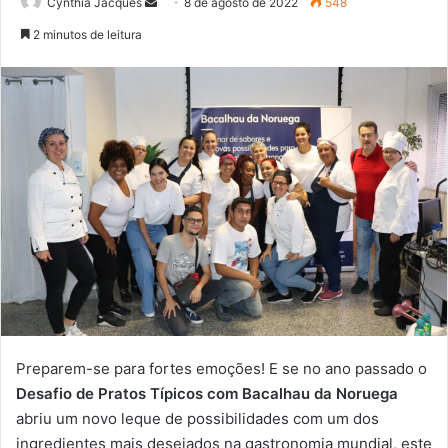
Mande
Cynthia Jacques
8 de agosto de 2022
548
um
2 minutos de leitura
e-
mail
Preparem-se para fortes emoções! E se no ano passado o
Desafio de Pratos Típicos com Bacalhau da Noruega
abriu um novo leque de possibilidades com um dos
ingredientes mais desejados na gastronomia mundial, este