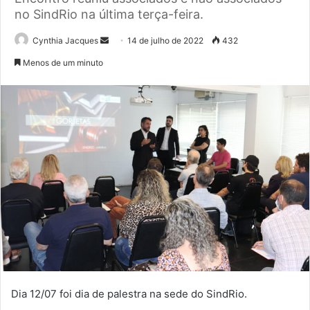
no SindRio na última terça-feira.
Mande
Cynthia Jacques
14 de julho de 2022
432
um
Menos de um minuto
e-
mail
Dia 12/07 foi dia de palestra na sede do SindRio.