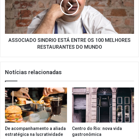
ENTRE
OS
100
MELHORES
RESTAURANTES
DO
MUNDO
ASSOCIADO SINDRIO ESTÁ ENTRE OS 100 MELHORES
RESTAURANTES DO MUNDO
Notícias relacionadas
De acompanhamento a aliada
Centro do Rio: nova vida
estratégica na lucratividade
gastronômica