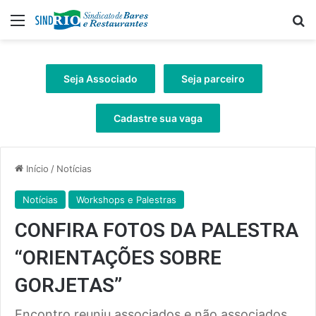
Menu
Pr
Seja Associado
Seja parceiro
Cadastre sua vaga
Início
/
Notícias
Notícias
Workshops e Palestras
CONFIRA FOTOS DA PALESTRA
“ORIENTAÇÕES SOBRE
GORJETAS”
Encontro reuniu associados e não associados