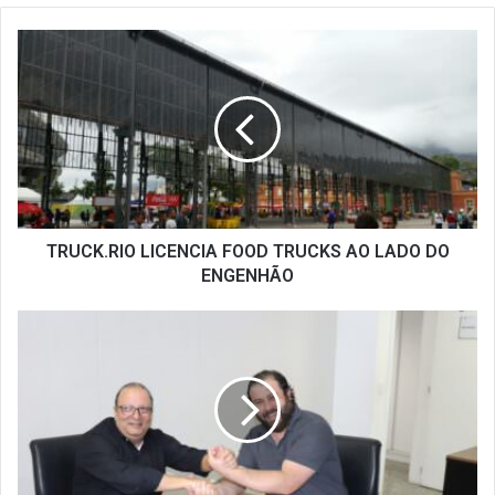
TRUCK.RIO
LICENCIA
FOOD
TRUCKS
AO
LADO
DO
ENGENHÃO
TRUCK.RIO LICENCIA FOOD TRUCKS AO LADO DO
ENGENHÃO
CERTIFICADO
DIGITAL
COM
MENOR
PREÇO
DO
MERCADO