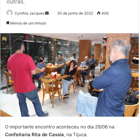
outras.
Mande
Cynthia Jacques
30 de junho de 2022
406
um
Menos de um minuto
e-
mail
O importante encontro aconteceu no dia 29/06 na
Confeitaria Rita de Cassia
, na Tijuca.