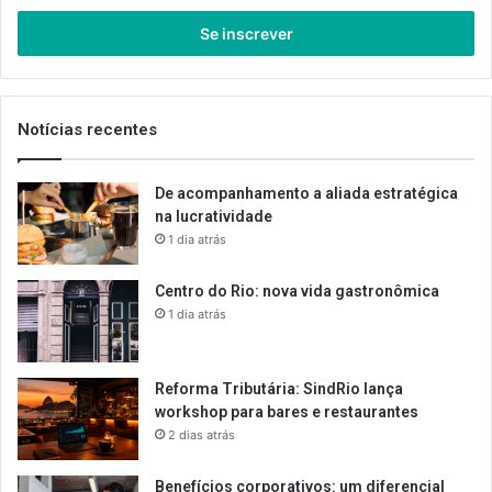
seu
endereço
de
email
Notícias recentes
De acompanhamento a aliada estratégica
na lucratividade
1 dia atrás
Centro do Rio: nova vida gastronômica
1 dia atrás
Reforma Tributária: SindRio lança
workshop para bares e restaurantes
2 dias atrás
Benefícios corporativos: um diferencial