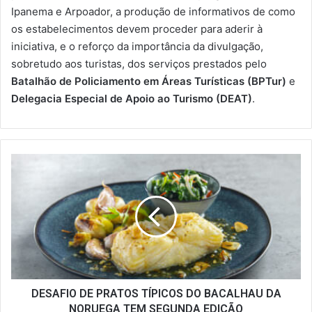
Ipanema e Arpoador, a produção de informativos de como
os estabelecimentos devem proceder para aderir à
iniciativa, e o reforço da importância da divulgação,
sobretudo aos turistas, dos serviços prestados pelo
Batalhão de Policiamento em Áreas Turísticas
(BPTur)
e
Delegacia Especial de Apoio ao Turismo (DEAT)
.
DESAFIO
DE
PRATOS
TÍPICOS
DO
BACALHAU
DA
NORUEGA
TEM
SEGUNDA
DESAFIO DE PRATOS TÍPICOS DO BACALHAU DA
EDIÇÃO
NORUEGA TEM SEGUNDA EDIÇÃO