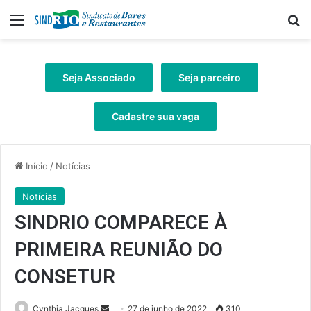
Menu
Pr
Seja Associado
Seja parceiro
Cadastre sua vaga
Início
/
Notícias
Notícias
SINDRIO COMPARECE À
PRIMEIRA REUNIÃO DO
CONSETUR
Mande
Cynthia Jacques
27 de junho de 2022
310