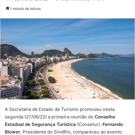
um
1 minuto de leitura
e-
mail
A Secretaria de Estado de Turismo promoveu nesta
segunda (27/06/22) a primeira reunião do
Conselho
Estadual de Segurança Turística
(
Consetur
).
Fernando
Blower
, Presidente do SindRio, compareceu ao evento.