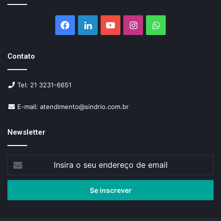
Facebook
Linkedin
YouTube
Instagram
WhatsApp
Contato
Tel: 21 3231-6651
E-mail: atendimento@sindrio.com.br
Newsletter
Insira
o
seu
endereço
de
email