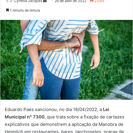
Mande
Cynthia Jacques
26 de abril de 2022
2.093
um
1 minuto de leitura
e-
mail
Eduardo Paes sancionou, no dia 18/04/2022, a
Lei
Municipal nº 7300
, que trata sobre a fixação de cartazes
explicativos que demonstrem a aplicação da Manobra de
Heimlich em restaurantes, bares, lanchonetes, praças de