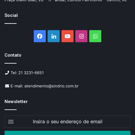
Social
Facebook
Linkedin
YouTube
Instagram
WhatsApp
Contato
Tel: 21 3231-6651
E-mail: atendimento@sindrio.com.br
Newsletter
Insira
o
seu