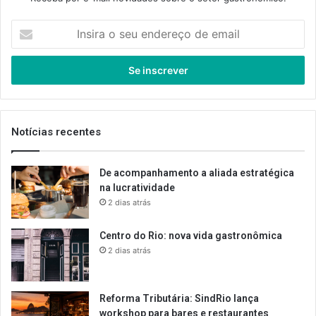
Insira
o
seu
endereço
de
email
Notícias recentes
De acompanhamento a aliada estratégica
na lucratividade
2 dias atrás
Centro do Rio: nova vida gastronômica
2 dias atrás
Reforma Tributária: SindRio lança
workshop para bares e restaurantes