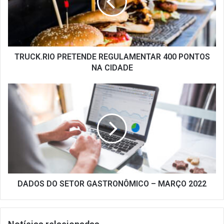
PONTOS
NA
CIDADE
TRUCK.RIO PRETENDE REGULAMENTAR 400 PONTOS
NA CIDADE
DADOS
DO
SETOR
GASTRONÔMICO
–
MARÇO
2022
DADOS DO SETOR GASTRONÔMICO – MARÇO 2022