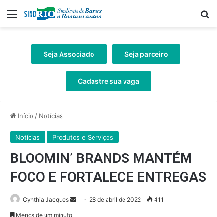
Menu
Pr
Seja Associado
Seja parceiro
Cadastre sua vaga
Início
/
Notícias
Notícias
Produtos e Serviços
BLOOMIN’ BRANDS MANTÉM
FOCO E FORTALECE ENTREGAS
Mande
Cynthia Jacques
28 de abril de 2022
411
um
Menos de um minuto