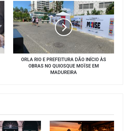
ORLA
RIO
E
PREFEITURA
DÃO
INÍCIO
ÀS
OBRAS
NO
QUIOSQUE
ORLA RIO E PREFEITURA DÃO INÍCIO ÀS
MOÏSE
OBRAS NO QUIOSQUE MOÏSE EM
EM
MADUREIRA
MADUREIRA