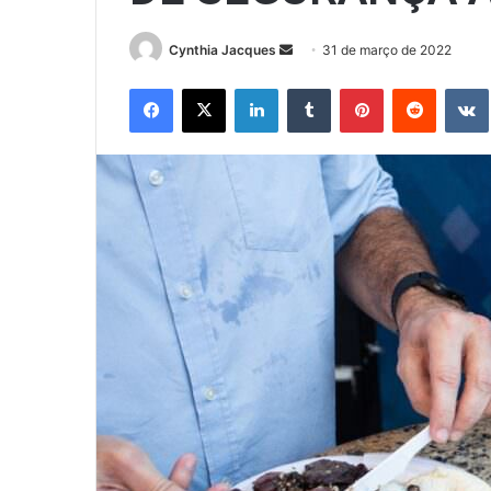
Mande
Cynthia Jacques
31 de março de 2022
um
Facebook
X
Linkedin
Tumblr
Pinterest
Reddit
e-
mail