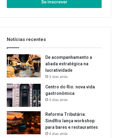
endereço
de
email
Notícias recentes
De acompanhamento a
aliada estratégica na
lucratividade
3 dias atrás
Centro do Rio: nova vida
gastronômica
3 dias atrás
Reforma Tributária:
SindRio lança workshop
para bares e restaurantes
4 dias atrás