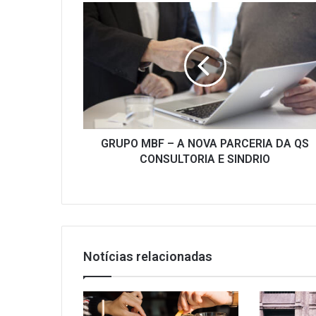
GRUPO
MBF
–
A
NOVA
PARCERIA
DA
QS
CONSULTORIA
E
GRUPO MBF – A NOVA PARCERIA DA QS
SINDRIO
CONSULTORIA E SINDRIO
Notícias relacionadas