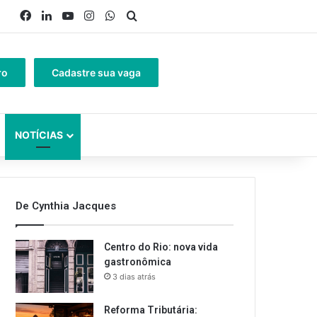
Facebook
Linkedin
YouTube
Instagram
WhatsApp
Procurar por
ro
Cadastre sua vaga
NOTÍCIAS
De Cynthia Jacques
Centro do Rio: nova vida
gastronômica
3 dias atrás
Reforma Tributária: