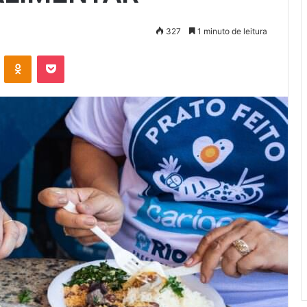
327
1 minuto de leitura
VK
OK
Pocket