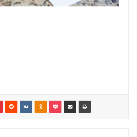
r
Pinterest
Reddit
VK
OK
Pocket
Compartilhar via e-mail
Imprimir