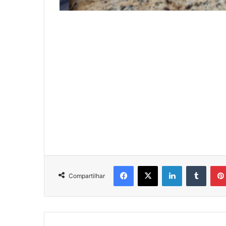
Facebook
X
Linkedin
Tumbl
Compartilhar